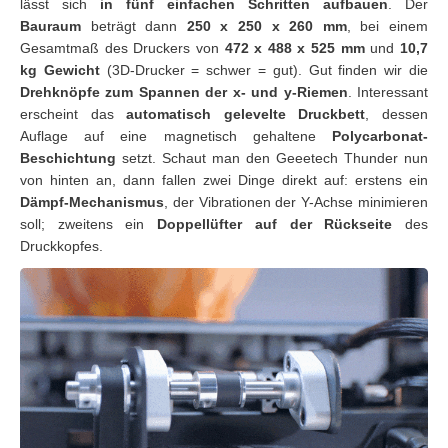
lässt sich
in fünf einfachen Schritten aufbauen
. Der
Bauraum
beträgt dann
250 x 250 x 260 mm
, bei einem
Gesamtmaß des Druckers von
472 x 488 x 525 mm
und
10,7
kg
Gewicht
(3D-Drucker = schwer = gut). Gut finden wir die
Drehknöpfe zum Spannen der x- und y-Riemen
. Interessant
erscheint das
automatisch gelevelte Druckbett
, dessen
Auflage auf eine magnetisch gehaltene
Polycarbonat-
Beschichtung
setzt. Schaut man den Geeetech Thunder nun
von hinten an, dann fallen zwei Dinge direkt auf: erstens ein
Dämpf-Mechanismus
, der Vibrationen der Y-Achse minimieren
soll; zweitens ein
Doppellüfter
auf der Rückseite
des
Druckkopfes.