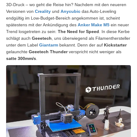
3D-Druck – wo geht die Reise hin? Nachdem mit den neueren
Versionen von
Creality
und
Anycubic
das Auto-Leveling
endgültig im Low-Budget-Bereich angekommen ist, scheint
spätestens mit der Ankündigung des
Anker Make M5
ein neuer
Trend losgetreten zu sein:
The Need for Speed
. In diese Kerbe
schlägt auch
Geeetech
, uns überwiegend als Filamenthersteller
unter dem Label
Giantarm
bekannt. Denn der auf
Kickstarter
gelaunchte
Geeetech Thunder
verspricht nicht weniger als
satte 300mm/s
.