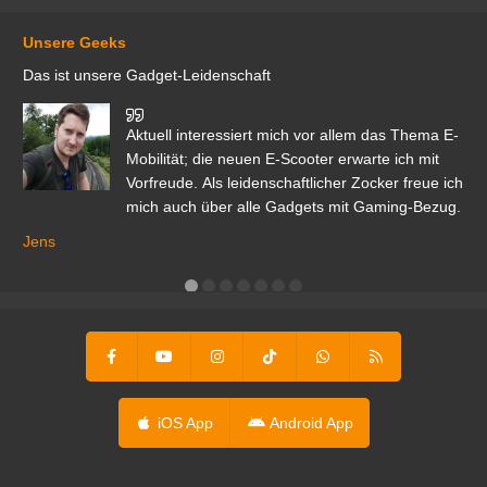
Unsere Geeks
Das ist unsere Gadget-Leidenschaft
den
Aktuell interessiert mich vor allem das Thema E-
r.
Mobilität; die neuen E-Scooter erwarte ich mit
Vorfreude. Als leidenschaftlicher Zocker freue ich
mich auch über alle Gadgets mit Gaming-Bezug.
Ma
ga
Jens
er
iOS App
Android App