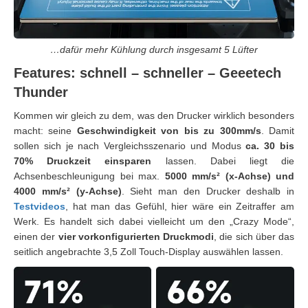
…dafür mehr Kühlung durch insgesamt 5 Lüfter
Features: schnell – schneller – Geeetech
Thunder
Kommen wir gleich zu dem, was den Drucker wirklich besonders
macht: seine
Geschwindigkeit von bis zu 300mm/s
. Damit
sollen sich je nach Vergleichsszenario und Modus
ca. 30 bis
70% Druckzeit einsparen
lassen. Dabei liegt die
Achsenbeschleunigung bei max.
5000 mm/s² (x-Achse) und
4000 mm/s² (y-Achse)
. Sieht man den Drucker deshalb in
Testvideos
, hat man das Gefühl, hier wäre ein Zeitraffer am
Werk. Es handelt sich dabei vielleicht um den „Crazy Mode“,
einen der
vier vorkonfigurierten Druckmodi
, die sich über das
seitlich angebrachte 3,5 Zoll Touch-Display auswählen lassen.