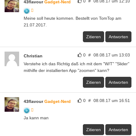
0
#
08.08.17 um 12:10
43flavour
Gadget-Nerd
Meine soll heute kommen. Bestellt von TomTop am
21.07.2017.
Zitieren
Antworten
0
#
08.08.17 um 13:03
Christian
Verstehe ich das Richtig daß ich mit dem "W/T" "Slider"
mithilfe der installierten App "zoomen" kann?
Zitieren
Antworten
0
#
08.08.17 um 16:51
43flavour
Gadget-Nerd
Ja kann man
Zitieren
Antworten