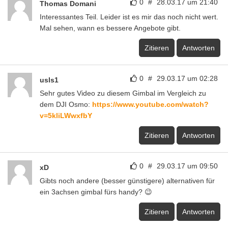
0
#
28.03.17 um 21:40
Thomas Domani
Interessantes Teil. Leider ist es mir das noch nicht wert.
Mal sehen, wann es bessere Angebote gibt.
Zitieren
Antworten
0
#
29.03.17 um 02:28
usls1
Sehr gutes Video zu diesem Gimbal im Vergleich zu
dem DJI Osmo:
https://www.youtube.com/watch?
v=5kliLWwxfbY
Zitieren
Antworten
0
#
29.03.17 um 09:50
xD
Gibts noch andere (besser günstigere) alternativen für
ein 3achsen gimbal fürs handy? 😉
Zitieren
Antworten