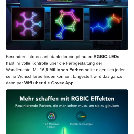
Besonders interessant: dank der eingebauten
RGBIC-LEDs
habt ihr volle Kontrolle über die Farbgestaltung der
Wandleuchte. Mit
16,8 Millionen Farben
sollte eigentlich jeder
seine Wunschfarbe finden können. Eingestellt wird das ganze
dann per
Wifi über die Govee App
.