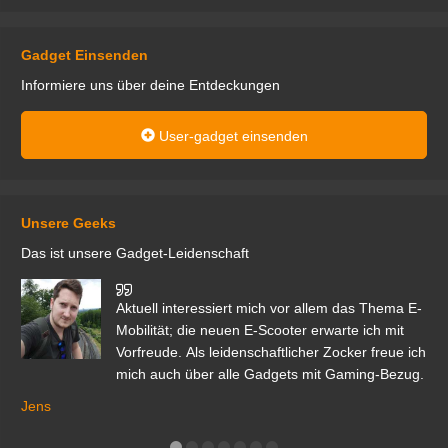
Gadget Einsenden
Informiere uns über deine Entdeckungen
User-gadget einsenden
Unsere Geeks
Das ist unsere Gadget-Leidenschaft
den
Aktuell interessiert mich vor allem das Thema E-
r.
Mobilität; die neuen E-Scooter erwarte ich mit
Vorfreude. Als leidenschaftlicher Zocker freue ich
mich auch über alle Gadgets mit Gaming-Bezug.
Ma
ga
Jens
er