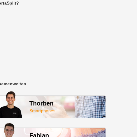
rtaSplit?
hemenwelten
Thorben
Smartphones
Fabian