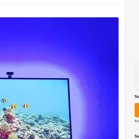
N
ko
N