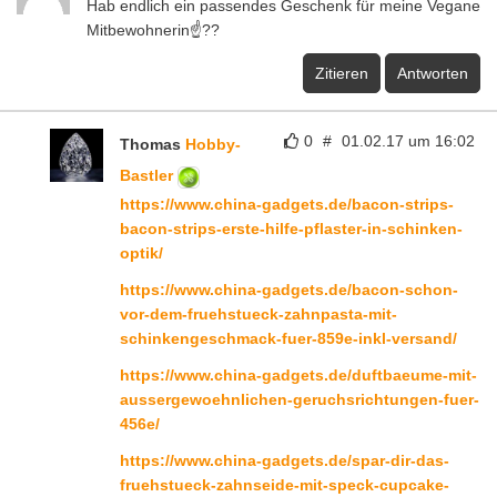
Hab endlich ein passendes Geschenk für meine Vegane
Mitbewohnerin☝??
Zitieren
Antworten
0
#
01.02.17 um 16:02
Thomas
Hobby-
Bastler
https://www.china-gadgets.de/bacon-strips-
bacon-strips-erste-hilfe-pflaster-in-schinken-
optik/
https://www.china-gadgets.de/bacon-schon-
vor-dem-fruehstueck-zahnpasta-mit-
schinkengeschmack-fuer-859e-inkl-versand/
https://www.china-gadgets.de/duftbaeume-mit-
aussergewoehnlichen-geruchsrichtungen-fuer-
456e/
https://www.china-gadgets.de/spar-dir-das-
fruehstueck-zahnseide-mit-speck-cupcake-