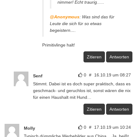
nimmer! Echt traurig......
@Anonymous
: Was sind das für
Leute die sich für so etwas
begeistern….
Primitivlinge halt!
Zitieren
Antworten
0
#
16.10.19 um 08:27
Senf
Stimmt. Dabei ist es doch super praktisch, dass es
geschmack- und geruchlos ist, sonst wären die nix
für einen Haushalt mit Hund…
Zitieren
Antworten
0
#
17.10.19 um 10:24
Molly
Typisch dümmliche Werbebilder aus China… Ja, beißt