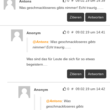
0
#
09.02.19 um 14:39
Antons
Was geschmackloseres gibts nimmer! Echt traurig……
Zitieren
Antworten
0
#
09.02.19 um 14:41
Anonym
@Antons
: Was geschmackloseres gibts
nimmer! Echt traurig……
Was sind das für Leute die sich für so etwas
begeistern….
Zitieren
Antworten
0
#
09.02.19 um 14:42
Anonym
@Antons
: Was
geschmackloseres gibts