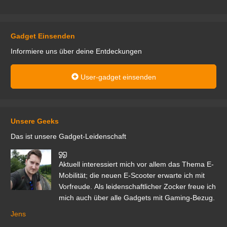
Gadget Einsenden
Informiere uns über deine Entdeckungen
User-gadget einsenden
Unsere Geeks
Das ist unsere Gadget-Leidenschaft
den
Aktuell interessiert mich vor allem das Thema E-
r.
Mobilität; die neuen E-Scooter erwarte ich mit
Vorfreude. Als leidenschaftlicher Zocker freue ich
mich auch über alle Gadgets mit Gaming-Bezug.
Ma
ga
Jens
er