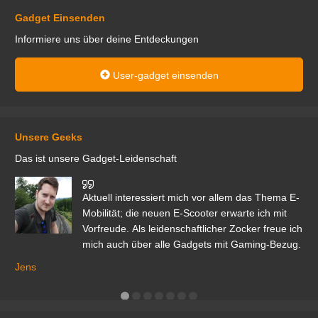
Gadget Einsenden
Informiere uns über deine Entdeckungen
User-gadget einsenden
Unsere Geeks
Das ist unsere Gadget-Leidenschaft
den
Aktuell interessiert mich vor allem das Thema E-
r.
Mobilität; die neuen E-Scooter erwarte ich mit
Vorfreude. Als leidenschaftlicher Zocker freue ich
mich auch über alle Gadgets mit Gaming-Bezug.
Ma
ga
Jens
er