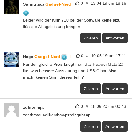
0
#
13.04.19 um 18:16
Springtrap
Gadget-Nerd
Leider wird der Kirin 710 bei der Software keine alzu
flüssige Alltagsleistung bringen.
Zitieren
Antworten
0
#
10.05.19 um 17:11
Nage
Gadget-Nerd
Für den gleiche Preis kriegt man das Huawei Mate 20
lite, was bessere Ausstattung und USB-C hat. Also
macht keinen Sinn, dieses Teil. ?
Zitieren
Antworten
0
#
18.06.20 um 00:43
zulutcimja
xgntbmtouaglikdmbmvpzhdhgubsep
Zitieren
Antworten