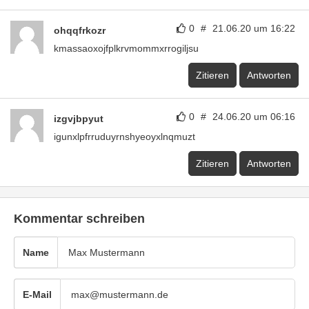
0
#
21.06.20 um 16:22
ohqqfrkozr
kmassaoxojfplkrvmommxrrogiljsu
Zitieren
Antworten
0
#
24.06.20 um 06:16
izgvjbpyut
igunxlpfrruduyrnshyeoyxlnqmuzt
Zitieren
Antworten
Kommentar schreiben
Name
E-Mail