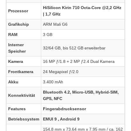
HiSilicon Kirin 710 Octa-Core @2,2 GHz
Prozessor
| 1,7 GHz
Grafikchip
ARM Mali G6
RAM
3 GB
Interner
32/64 GB, bis 512 GB erweiterbar
Speicher
Kamera
16 MP ƒ/1.8 + 2 MP ƒ2.4 Dual Kamera
Frontkamera
24 Megapixel ƒ/2.0
Akku
3.400 mAh
Bluetooth 4.2, Micro-USB, Hybrid-SIM,
Konnektivität
GPS, NFC
Features
Fingerabdrucksensor
Betriebssystem
EMUI 9 , Android 9
154,8 mm x 73,64 mm x 7,95 mm / ca. 162