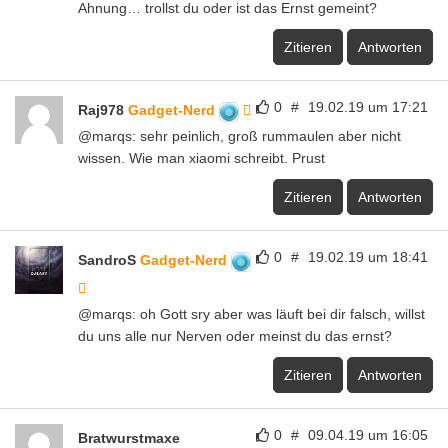
Ahnung… trollst du oder ist das Ernst gemeint?
Zitieren
Antworten
0
#
19.02.19 um 17:21
Raj978
Gadget-Nerd
@marqs: sehr peinlich, groß rummaulen aber nicht
wissen. Wie man xiaomi schreibt. Prust
Zitieren
Antworten
0
#
19.02.19 um 18:41
SandroS
Gadget-Nerd
@marqs: oh Gott sry aber was läuft bei dir falsch, willst
du uns alle nur Nerven oder meinst du das ernst?
Zitieren
Antworten
0
#
09.04.19 um 16:05
Bratwurstmaxe