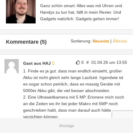
Ganz schön smart: Alles was mit Uhren und
Handys zu tun hat, fällt in mein Revier. Und
Gadgets natürlich. Gadgets gehen immer!
Sortierung:
Neueste
|
Älteste
Kommentare (5)
0
#
01.04.26 um 13:55
Gast aus HAJ
1. Finde es ja gut. dass man endlich einsieht, großer
Akku ist nicht gleich sehr lange Laufzeit. Irgendwie ist
es sogar schon peinlich, dass es massig Geräte mit
5000er Akku gibt, die viel besser abschneiden.
2. Eine Ultraweitkamera mit 5 MP. Erinnere mich noch
an die Zeiten wo ihr bei jeder Makro mit 5MP noch
geschrieben habt, dass man darauf auch hätte
verzichten können.
Dabei finde ich, mit 5MP Makros reicht es oft aus, aber
5MP UW ist ein Witz. Das ist auch keine