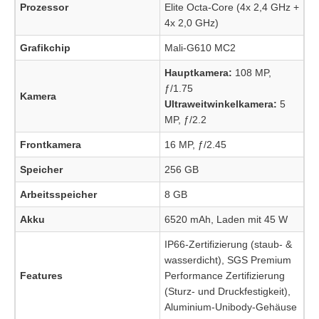
Prozessor
Elite Octa-Core (4x 2,4 GHz +
4x 2,0 GHz)
Grafikchip
Mali-G610 MC2
Hauptkamera:
108 MP,
ƒ/1.75
Kamera
Ultraweitwinkelkamera:
5
MP, ƒ/2.2
Frontkamera
16 MP, ƒ/2.45
Speicher
256 GB
Arbeitsspeicher
8 GB
Akku
6520 mAh, Laden mit 45 W
IP66-Zertifizierung (staub- &
wasserdicht), SGS Premium
Features
Performance Zertifizierung
(Sturz- und Druckfestigkeit),
Aluminium-Unibody-Gehäuse