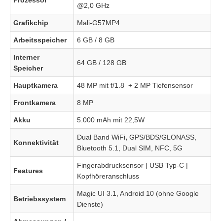
Prozessor
@2,0 GHz
Grafikchip
Mali-G57MP4
Arbeitsspeicher
6 GB / 8 GB
Interner
64 GB / 128 GB
Speicher
Hauptkamera
48 MP mit f/1.8 + 2 MP Tiefensensor
Frontkamera
8 MP
Akku
5.000 mAh mit 22,5W
Dual Band WiFi
,
GPS/BDS/GLONASS,
Konnektivität
Bluetooth 5.1, Dual SIM, NFC, 5G
Fingerabdrucksensor | USB Typ-C |
Features
Kopfhöreranschluss
Magic UI 3.1, Android 10 (ohne Google
Betriebssystem
Dienste)