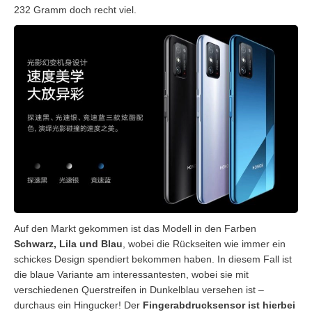
232 Gramm doch recht viel.
Auf den Markt gekommen ist das Modell in den Farben
Schwarz, Lila und Blau
, wobei die Rückseiten wie immer ein
schickes Design spendiert bekommen haben. In diesem Fall ist
die blaue Variante am interessantesten, wobei sie mit
verschiedenen Querstreifen in Dunkelblau versehen ist –
durchaus ein Hingucker! Der
Fingerabdrucksensor ist hierbei