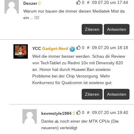
0
#
09.07.20 um 17:44
Dexzer
Warum nur bauen die immer diesen Mediatek Mist da
ein… 🤦‍♂️
Zitieren
Antworten
0
#
09.07.20 um 18:18
YCC
Gadget-Nerd
Weil die immer besser werden. Schau dir Review
von TechTablet zu Redmi 10x mit Dimensity 820
an. Honor hat durch Huawei Ban sowieso
Probleme bei der Chip Versorgung. Mehr
Konkurrenz für Qualcomm ist sowieso gut.
Zitieren
Antworten
0
#
09.07.20 um 19:40
kevmstyle1994
Danke 🙏 noch einer der MTK CPUs (Die
neueren) verteidigt