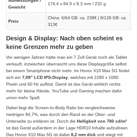
Abmessungen /
174,4 x 84,9 x 8,3 mm / 232 g
Gewicht
China: 6/64 GB: ca. 238€ | 8/128 GB: ca.
Preis
313€
Design & Display: Nach oben scheint es
keine Grenzen mehr zu geben
Vor wenigen Jahren hätte man ein 7 Zoll Gerät noch als Tablet
verkauft, inzwischen überrascht uns diese Displaygröße selbst
bei einem Smartphone nicht mehr. Im Honor X10 Max 5G findet
sich ein
7,09″ LCD IPS-Display
, welches mit 2280 x 1080
Pixeln und 60 Hz auflöst. Damit ist das Gerät wirklich nichts
mehr für kleine Hände, YouTube und Gaming machen dafür
umso mehr Spaß.
Dabei liegt die Screen-to-Body Ratio bei vergleichsweise
niedrigen 84,7%, was durch den Rand an der Ober- und
Unterseite zu erklären ist. Durch die
Helligkeit von 780 cd/m²
ist das Gerät außerdem in der Lage HDR10 Inhalte aufzulösen.
Das Honor X10 Max 5G ist dabei
8,2 mm dick
und wiegt mit