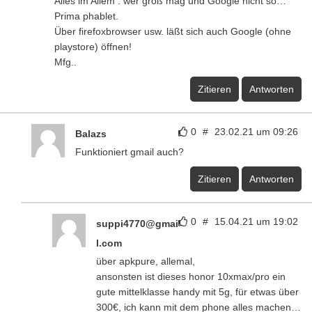
Alles im Allem : wer groß mag und Google nicht so…
Prima phablet.
Über firefoxbrowser usw. läßt sich auch Google (ohne
playstore) öffnen!
Mfg..
Zitieren
Antworten
0
#
23.02.21 um 09:26
Balazs
Funktioniert gmail auch?
Zitieren
Antworten
0
#
15.04.21 um 19:02
suppi4770@gmai
l.com
über apkpure, allemal,
ansonsten ist dieses honor 10xmax/pro ein
gute mittelklasse handy mit 5g, für etwas über
300€, ich kann mit dem phone alles machen…