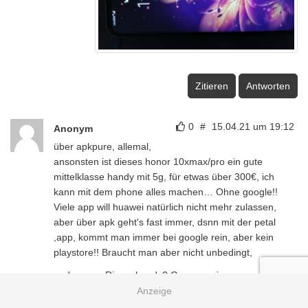
Zitieren
Antworten
0
#
15.04.21 um 19:12
Anonym
über apkpure, allemal,
ansonsten ist dieses honor 10xmax/pro ein gute
mittelklasse handy mit 5g, für etwas über 300€, ich
kann mit dem phone alles machen… Ohne google!!
Viele app will huawei natürlich nicht mehr zulassen,
aber über apk geht's fast immer, dsnn mit der petal
,app, kommt man immer bei google rein, aber kein
playstore!! Braucht man aber nicht unbedingt,
und warum Riesenhandy? Gegen mein
Honor 9xpro wirkt es nicht sehr riesig.. Naja, nen bisserl
schon,