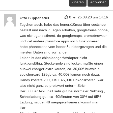
Zitieren
Antworten
0
#
25.09.20 um 14:16
Otto Suppenstiel
Tagchen auch, habe das honorx10max über cectshop
bestellt und nach 7 Tagen erhalten, googlefreies phone,
was nicht ganz stimmt, da googlemaps, cromebrowser
und viel andere playstore apps noch funktionieren,
habe phoneclone vom honor 8x rübergezogen und die
meisten Daten sind vorhanden.
Leider ist das chinaladegerätAdapter nicht
funktionsfähig, Steckerpole sind locker, mußte einen
huawei charger extra kaufen, ca. 30,00€ huawie n
speichercard 128gb ca. 40,00€ kamen noch dazu,
Handy kostete 299,00€ + 45,00€ Dhl/Zollkosten, war
also nicht ganz so preiswert unterm Strich!
Der 5000er Akku hält sehr gut bei normaler Nutzung ,
Schnelladung gut, ca. 40Minuten von 30% auf 95%
Ladung, mit der 48 megapixelkamera kommt man
klar…