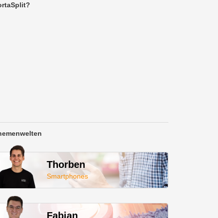
rtaSplit?
hemenwelten
Thorben
Smartphones
Fabian