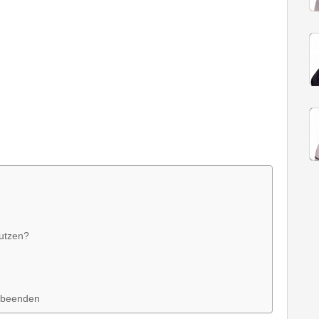
utzen?
 beenden