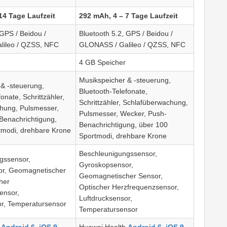
14 Tage Laufzeit
292 mAh, 4 – 7 Tage Laufzeit
 GPS / Beidou /
Bluetooth 5.2, GPS / Beidou /
lileo / QZSS, NFC
GLONASS / Galileo / QZSS, NFC
4 GB Speicher
Musikspeicher & -steuerung,
& -steuerung,
Bluetooth-Telefonate,
onate, Schrittzähler,
Schrittzähler, Schlafüberwachung,
hung, Pulsmesser,
Pulsmesser, Wecker, Push-
Benachrichtigung,
Benachrichtigung, über 100
tmodi, drehbare Krone
Sportmodi, drehbare Krone
Beschleunigungssensor,
gssensor,
Gyroskopsensor,
r, Geomagnetischer
Geomagnetischer Sensor,
her
Optischer Herzfrequenzsensor,
ensor,
Luftdrucksensor,
or, Temperatursensor
Temperatursensor