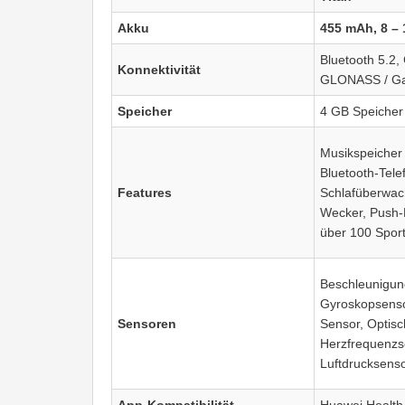
Akku
455 mAh, 8 – 
Bluetooth 5.2,
Konnektivität
GLONASS / Ga
Speicher
4 GB Speicher
Musikspeicher 
Bluetooth-Telef
Features
Schlafüberwac
Wecker, Push-
über 100 Spor
Beschleunigun
Gyroskopsenso
Sensoren
Sensor, Optisc
Herzfrequenzs
Luftdrucksens