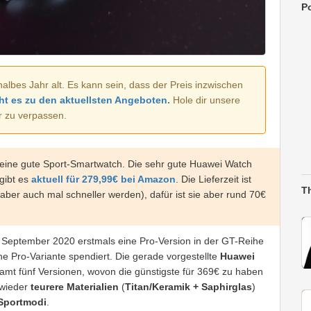
Po
halbes Jahr alt. Es kann sein, dass der Preis inzwischen
ht es zu den aktuellsten Angeboten.
Hole dir unsere
r zu verpassen.
n eine gute Sport-Smartwatch. Die sehr gute Huawei Watch
gibt es
aktuell für 279,99€ bei Amazon
. Die Lieferzeit ist
T
aber auch mal schneller werden), dafür ist sie aber rund 70€
September 2020 erstmals eine Pro-Version in der GT-Reihe
ne Pro-Variante spendiert. Die gerade vorgestellte
Huawei
amt fünf Versionen, wovon die günstigste für 369€ zu haben
 wieder
teurere Materialien
(
Titan/Keramik + Saphirglas
)
Sportmodi
.