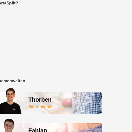
rtaSplit?
hemenwelten
Thorben
Smartphones
Fabian