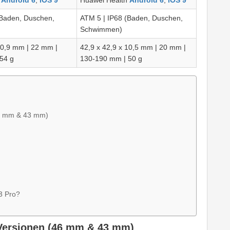
h
Android 6
,
iOS 9
Huawei Health
Android 6
,
iOS 9
(Baden, Duschen,
ATM 5 | IP68 (Baden, Duschen,
Schwimmen)
 10,9 mm
| 22 mm |
42,9 x 42,9 x 10,5 mm
| 20 mm |
54 g
130-190 mm |
50 g
46 mm & 43 mm)
3 Pro?
Versionen (46 mm & 43 mm)