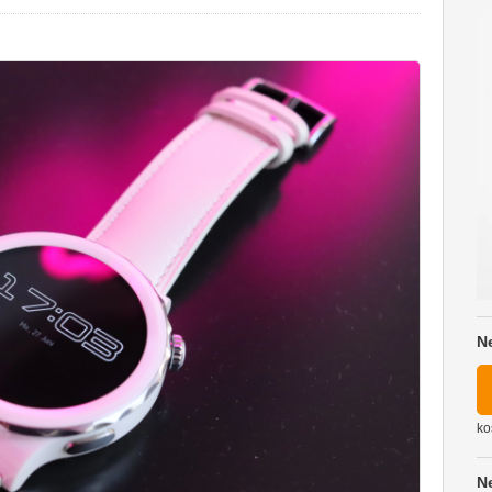
N
ko
N