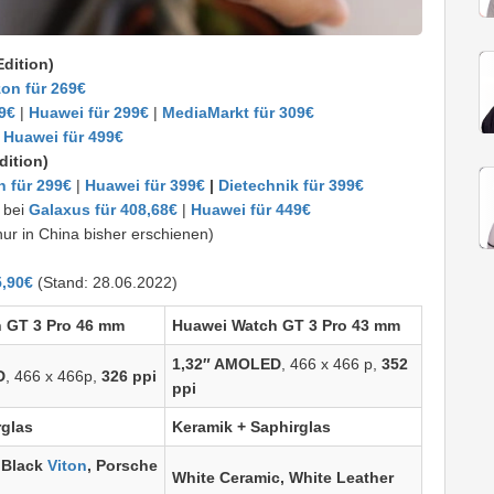
dition)
on für 269€
9€
|
Huawei für 299€
|
MediaMarkt für 309€
|
Huawei für 499€
dition)
 für 299€
|
Huawei für 399€
|
Dietechnik für 399€
 bei
Galaxus für 408,68€
|
Huawei für 449€
ur in China bisher erschienen)
5,90€
(Stand: 28.06.2022)
 GT 3 Pro 46 mm
Huawei Watch GT 3 Pro 43 mm
1,32″ AMOLED
, 466 x 466 p,
352
D
, 466 x 466p,
326 ppi
ppi
rglas
Keramik + Saphirglas
 Black
Viton
, Porsche
White Ceramic, White Leather