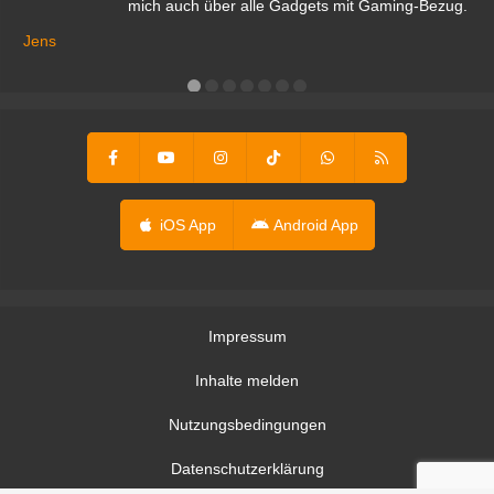
mich auch über alle Gadgets mit Gaming-Bezug.
Ma
ga
Jens
er
iOS App
Android App
Impressum
Inhalte melden
Nutzungsbedingungen
Datenschutzerklärung