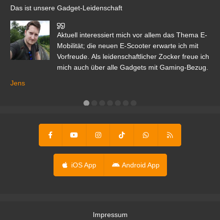
Das ist unsere Gadget-Leidenschaft
den
Aktuell interessiert mich vor allem das Thema E-
r.
Mobilität; die neuen E-Scooter erwarte ich mit
Vorfreude. Als leidenschaftlicher Zocker freue ich
mich auch über alle Gadgets mit Gaming-Bezug.
Ma
ga
Jens
er
iOS App
Android App
Impressum