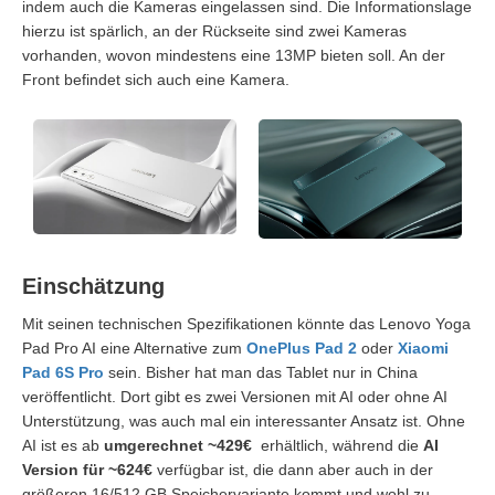
indem auch die Kameras eingelassen sind. Die Informationslage
hierzu ist spärlich, an der Rückseite sind zwei Kameras
vorhanden, wovon mindestens eine 13MP bieten soll. An der
Front befindet sich auch eine Kamera.
Einschätzung
Mit seinen technischen Spezifikationen könnte das Lenovo Yoga
Pad Pro AI eine Alternative zum
OnePlus Pad 2
oder
Xiaomi
Pad 6S Pro
sein. Bisher hat man das Tablet nur in China
veröffentlicht. Dort gibt es zwei Versionen mit AI oder ohne AI
Unterstützung, was auch mal ein interessanter Ansatz ist. Ohne
AI ist es ab
umgerechnet ~429€
erhältlich, während die
AI
Version für ~624€
verfügbar ist, die dann aber auch in der
größeren 16/512 GB Speichervariante kommt und wohl zu