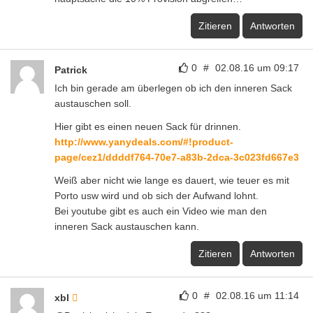
Zitieren
Antworten
0
#
02.08.16 um 09:17
Patrick
Ich bin gerade am überlegen ob ich den inneren Sack
austauschen soll.
Hier gibt es einen neuen Sack für drinnen.
http://www.yanydeals.com/#!product-
page/cez1/ddddf764-70e7-a83b-2dca-3c023fd667e3
Weiß aber nicht wie lange es dauert, wie teuer es mit
Porto usw wird und ob sich der Aufwand lohnt.
Bei youtube gibt es auch ein Video wie man den
inneren Sack austauschen kann.
Zitieren
Antworten
0
#
02.08.16 um 11:14
xbl