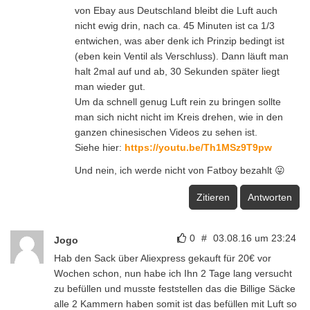
von Ebay aus Deutschland bleibt die Luft auch
nicht ewig drin, nach ca. 45 Minuten ist ca 1/3
entwichen, was aber denk ich Prinzip bedingt ist
(eben kein Ventil als Verschluss). Dann läuft man
halt 2mal auf und ab, 30 Sekunden später liegt
man wieder gut.
Um da schnell genug Luft rein zu bringen sollte
man sich nicht nicht im Kreis drehen, wie in den
ganzen chinesischen Videos zu sehen ist.
Siehe hier:
https://youtu.be/Th1MSz9T9pw
Und nein, ich werde nicht von Fatboy bezahlt 😛
Zitieren
Antworten
0
#
03.08.16 um 23:24
Jogo
Hab den Sack über Aliexpress gekauft für 20€ vor
Wochen schon, nun habe ich Ihn 2 Tage lang versucht
zu befüllen und musste feststellen das die Billige Säcke
alle 2 Kammern haben somit ist das befüllen mit Luft so