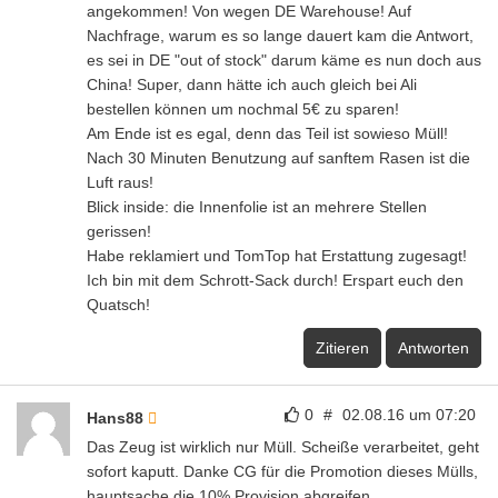
angekommen! Von wegen DE Warehouse! Auf
Nachfrage, warum es so lange dauert kam die Antwort,
es sei in DE "out of stock" darum käme es nun doch aus
China! Super, dann hätte ich auch gleich bei Ali
bestellen können um nochmal 5€ zu sparen!
Am Ende ist es egal, denn das Teil ist sowieso Müll!
Nach 30 Minuten Benutzung auf sanftem Rasen ist die
Luft raus!
Blick inside: die Innenfolie ist an mehrere Stellen
gerissen!
Habe reklamiert und TomTop hat Erstattung zugesagt!
Ich bin mit dem Schrott-Sack durch! Erspart euch den
Quatsch!
Zitieren
Antworten
0
#
02.08.16 um 07:20
Hans88
Das Zeug ist wirklich nur Müll. Scheiße verarbeitet, geht
sofort kaputt. Danke CG für die Promotion dieses Mülls,
hauptsache die 10% Provision abgreifen…