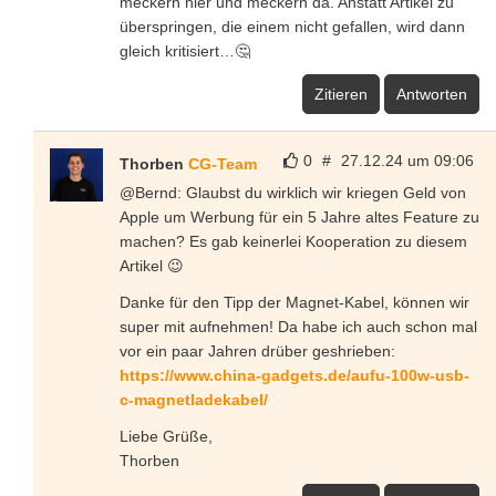
meckern hier und meckern da. Anstatt Artikel zu
überspringen, die einem nicht gefallen, wird dann
gleich kritisiert…🤔
Zitieren
Antworten
0
#
27.12.24 um 09:06
Thorben
CG-Team
@Bernd: Glaubst du wirklich wir kriegen Geld von
Apple um Werbung für ein 5 Jahre altes Feature zu
machen? Es gab keinerlei Kooperation zu diesem
Artikel 😉
Danke für den Tipp der Magnet-Kabel, können wir
super mit aufnehmen! Da habe ich auch schon mal
vor ein paar Jahren drüber geshrieben:
https://www.china-gadgets.de/aufu-100w-usb-
c-magnetladekabel/
Liebe Grüße,
Thorben