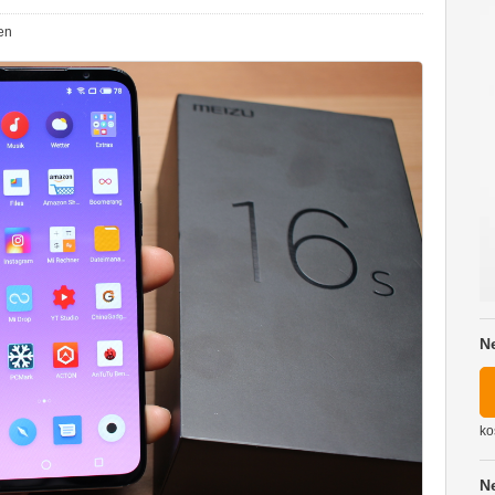
en
N
ko
N