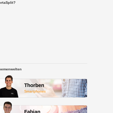
rtaSplit?
hemenwelten
Thorben
Smartphones
Fabian