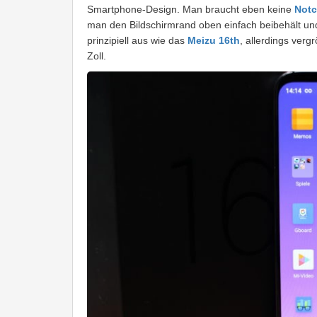
Smartphone-Design. Man braucht eben keine
Not
man den Bildschirmrand oben einfach beibehält und
prinzipiell aus wie das
Meizu 16th
, allerdings verg
Zoll.