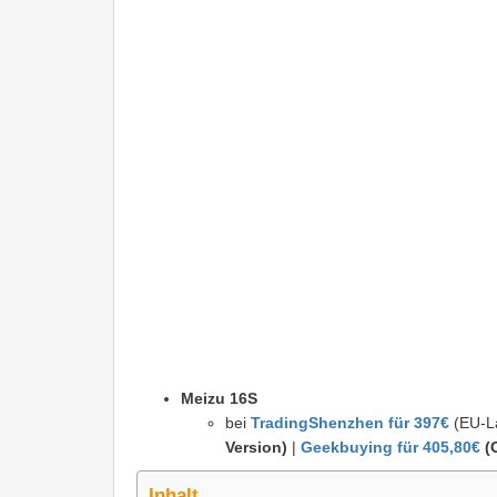
Meizu 16S
bei
TradingShenzhen für 397€
(EU-La
Version)
|
Geekbuying für 405,80€
(
Inhalt