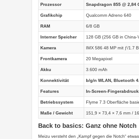
Prozessor
Snapdragon 855 @ 2,84
Grafikchip
Qualcomm Adreno 640
RAM
6/8 GB
Interner Speicher
128 GB (256 GB in China-V
Kamera
IMX 586 48 MP mit ƒ/1.7 B
Frontkamera
20 Megapixel
Akku
3.600 mAh
Konnektivität
b/g/n WLAN, Bluetooth 4
Features
In-Screen-Fingerabdruck
Betriebssystem
Flyme 7.3 Oberfläche basi
Maße / Gewicht
151,9 × 73,4 × 7,6 mm / 1
Back to basics: Ganz ohne Notch
Meizu versteht den „Kampf gegen die Notch“ etwas 