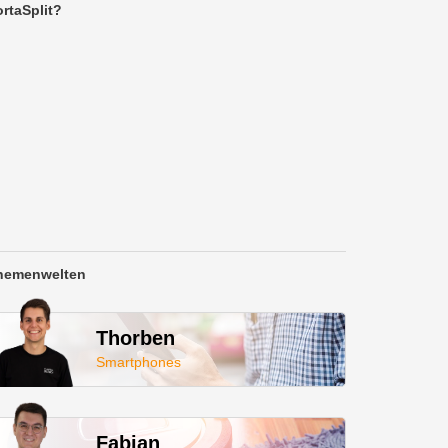
rtaSplit?
hemenwelten
Thorben
Smartphones
Fabian