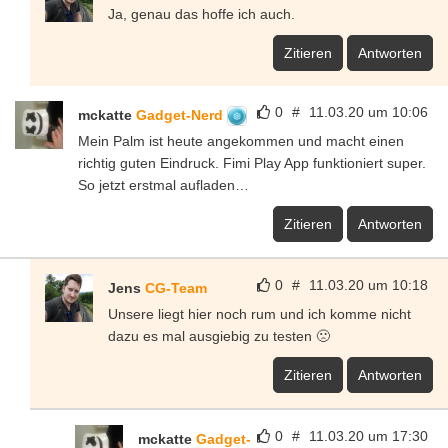
Ja, genau das hoffe ich auch.
Zitieren
Antworten
0
#
11.03.20 um 10:06
mckatte
Gadget-Nerd
Mein Palm ist heute angekommen und macht einen
richtig guten Eindruck. Fimi Play App funktioniert super.
So jetzt erstmal aufladen…
Zitieren
Antworten
0
#
11.03.20 um 10:18
Jens
CG-Team
Unsere liegt hier noch rum und ich komme nicht
dazu es mal ausgiebig zu testen 🙁
Zitieren
Antworten
0
#
11.03.20 um 17:30
mckatte
Gadget-