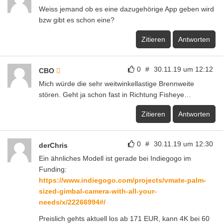
Weiss jemand ob es eine dazugehörige App geben wird
bzw gibt es schon eine?
Zitieren
Antworten
0
#
30.11.19 um 12:12
CBO
Mich würde die sehr weitwinkellastige Brennweite
stören. Geht ja schon fast in Richtung Fisheye…
Zitieren
Antworten
0
#
30.11.19 um 12:30
derChris
Ein ähnliches Modell ist gerade bei Indiegogo im
Funding:
https://www.indiegogo.com/projects/vmate-palm-
sized-gimbal-camera-with-all-your-
needs/x/22266994#/
Preislich gehts aktuell los ab 171 EUR, kann 4K bei 60