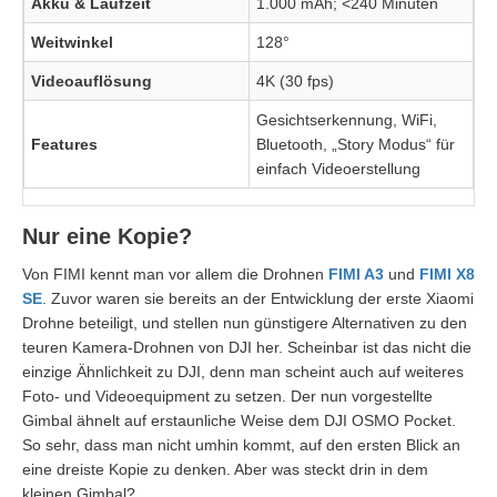
Akku & Laufzeit
1.000 mAh; <240 Minuten
Weitwinkel
128°
Videoauflösung
4K (30 fps)
Gesichtserkennung, WiFi,
Features
Bluetooth, „Story Modus“ für
einfach Videoerstellung
Nur eine Kopie?
Von FIMI kennt man vor allem die Drohnen
FIMI A3
und
FIMI X8
SE
. Zuvor waren sie bereits an der Entwicklung der erste Xiaomi
Drohne beteiligt, und stellen nun günstigere Alternativen zu den
teuren Kamera-Drohnen von DJI her. Scheinbar ist das nicht die
einzige Ähnlichkeit zu DJI, denn man scheint auch auf weiteres
Foto- und Videoequipment zu setzen. Der nun vorgestellte
Gimbal ähnelt auf erstaunliche Weise dem DJI OSMO Pocket.
So sehr, dass man nicht umhin kommt, auf den ersten Blick an
eine dreiste Kopie zu denken. Aber was steckt drin in dem
kleinen Gimbal?