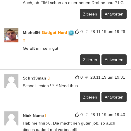
Auch, ob FIMI schon an einer neuen Drohne baut? LG
Zitieren
Antworten
0
#
28.11.19 um 19:26
Michel86
Gadget-Nerd
Gefällt mir sehr gut
Zitieren
Antworten
0
#
28.11.19 um 19:31
Schn33man
Schnell testen ! *_* Need thus
Zitieren
Antworten
0
#
28.11.19 um 19:40
Nick Name
Hab me fimi x8. Die macht nen guten job, so auch
dieses gadget mal vorbestellt.