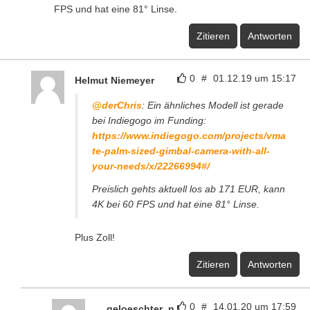
FPS und hat eine 81° Linse.
Zitieren
Antworten
0
#
01.12.19 um 15:17
Helmut Niemeyer
@derChris
: Ein ähnliches Modell ist gerade
bei Indiegogo im Funding:
https://www.indiegogo.com/projects/vma
te-palm-sized-gimbal-camera-with-all-
your-needs/x/22266994#/
Preislich gehts aktuell los ab 171 EUR, kann
4K bei 60 FPS und hat eine 81° Linse.
Plus Zoll!
Zitieren
Antworten
0
#
14.01.20 um 17:59
__geloeschter_n