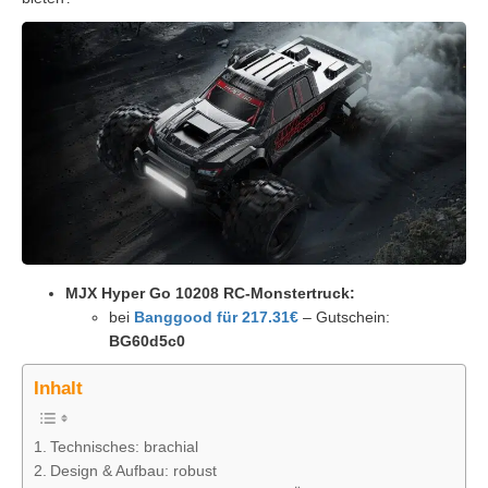
MJX Hyper Go 10208 RC-Monstertruck:
bei
Banggood für 217.31€
– Gutschein:
BG60d5c0
Inhalt
Technisches: brachial
Design & Aufbau: robust