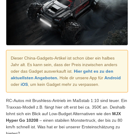
Dieser China-Gadgets-Artikel ist schon über ein halbes
Jahr alt. Es kann sein, dass der Preis inzwischen anders
oder das Gadget ausverkauft ist.
Hier geht es zu den
aktuellsten Angeboten.
Hole dir unsere App für
Android
oder
iOS
, um kein Gadget mehr zu verpassen.
RC-Autos mit Brushless-Antrieb im Maßstab 1:10 sind teuer. Ein
Traxxas-Modell z.B. fängt hier oft erst bei ca. 350€ an. Deshalb
lohnt sich ein Blick auf Low-Budget Alternativen wie den
MJX
Hyper Go 10208
– einen stabilen Monstertruck, der bis zu 80
km/h schnell ist. Was hat er bei unserer Ersteinschätzung zu
bieten?