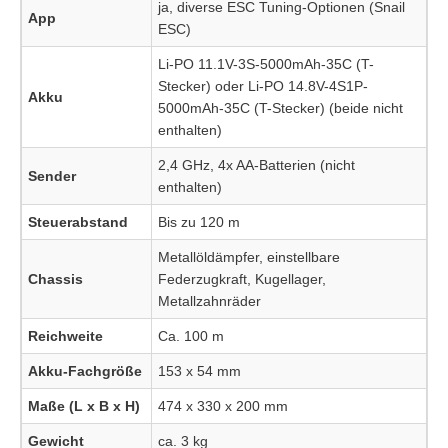
ja, diverse ESC Tuning-Optionen (Snail
App
ESC)
Li-PO 11.1V-3S-5000mAh-35C (T-
Stecker) oder Li-PO 14.8V-4S1P-
Akku
5000mAh-35C (T-Stecker) (beide nicht
enthalten)
2,4 GHz, 4x AA-Batterien (nicht
Sender
enthalten)
Steuerabstand
Bis zu 120 m
Metallöldämpfer, einstellbare
Chassis
Federzugkraft, Kugellager,
Metallzahnräder
Reichweite
Ca. 100 m
Akku-Fachgröße
153 x 54 mm
Maße (L x B x H)
474 x 330 x 200 mm
Gewicht
ca. 3 kg