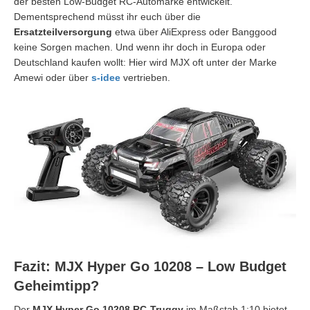
der besten Low-Budget RC-Automarke entwickelt.
Dementsprechend müsst ihr euch über die
Ersatzteilversorgung
etwa über AliExpress oder Banggood
keine Sorgen machen. Und wenn ihr doch in Europa oder
Deutschland kaufen wollt: Hier wird MJX oft unter der Marke
Amewi oder über
s-idee
vertrieben.
Fazit: MJX Hyper Go 10208 – Low Budget
Geheimtipp?
Der
MJX Hyper Go 10208 RC-Truggy
im Maßstab 1:10 bietet