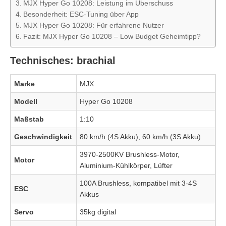
MJX Hyper Go 10208: Leistung im Überschuss
Besonderheit: ESC-Tuning über App
MJX Hyper Go 10208: Für erfahrene Nutzer
Fazit: MJX Hyper Go 10208 – Low Budget Geheimtipp?
Technisches: brachial
Marke
MJX
Modell
Hyper Go 10208
Maßstab
1:10
Geschwindigkeit
80 km/h (4S Akku), 60 km/h (3S Akku)
3970-2500KV Brushless-Motor,
Motor
Aluminium-Kühlkörper, Lüfter
100A Brushless, kompatibel mit 3-4S
ESC
Akkus
Servo
35kg digital