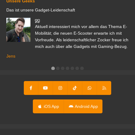
Unsere Geeks
Das ist unsere Gadget-Leidenschaft
den
Aktuell interessiert mich vor allem das Thema E-
r.
Mobilität; die neuen E-Scooter erwarte ich mit
Vorfreude. Als leidenschaftlicher Zocker freue ich
mich auch über alle Gadgets mit Gaming-Bezug.
Ma
ga
Jens
er
iOS App
Android App