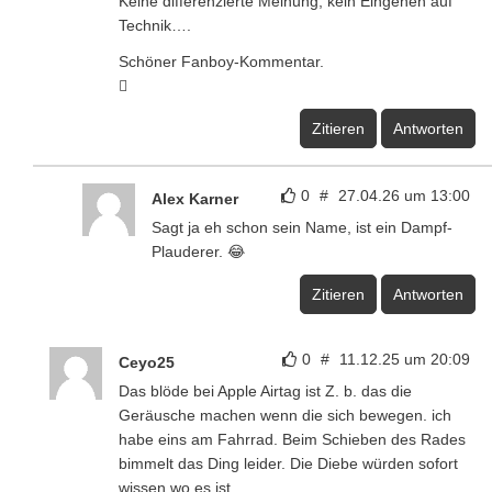
Keine differenzierte Meinung, kein Eingehen auf
Technik….
Schöner Fanboy-Kommentar.
🫩
Zitieren
Antworten
0
#
27.04.26 um 13:00
Alex Karner
Sagt ja eh schon sein Name, ist ein Dampf-
Plauderer. 😂
Zitieren
Antworten
0
#
11.12.25 um 20:09
Ceyo25
Das blöde bei Apple Airtag ist Z. b. das die
Geräusche machen wenn die sich bewegen. ich
habe eins am Fahrrad. Beim Schieben des Rades
bimmelt das Ding leider. Die Diebe würden sofort
wissen wo es ist.