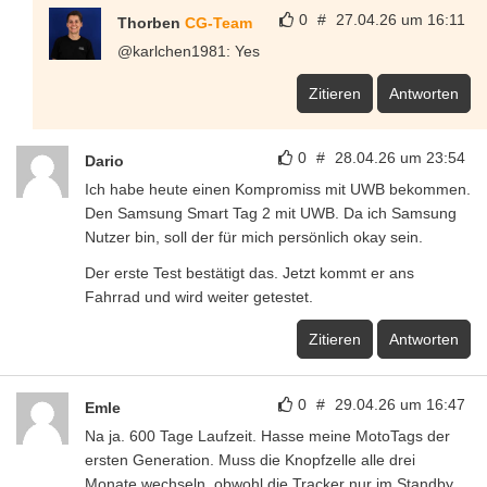
0
#
27.04.26 um 16:11
Thorben
CG-Team
@karlchen1981: Yes
Zitieren
Antworten
0
#
28.04.26 um 23:54
Dario
Ich habe heute einen Kompromiss mit UWB bekommen.
Den Samsung Smart Tag 2 mit UWB. Da ich Samsung
Nutzer bin, soll der für mich persönlich okay sein.
Der erste Test bestätigt das. Jetzt kommt er ans
Fahrrad und wird weiter getestet.
Zitieren
Antworten
0
#
29.04.26 um 16:47
Emle
Na ja. 600 Tage Laufzeit. Hasse meine MotoTags der
ersten Generation. Muss die Knopfzelle alle drei
Monate wechseln, obwohl die Tracker nur im Standby