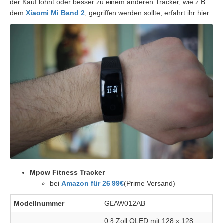
der Kauf lohnt oder besser zu einem anderen Tracker, wie z.B.
dem
Xiaomi Mi Band 2
, gegriffen werden sollte, erfahrt ihr hier.
Mpow Fitness Tracker
bei
Amazon für 26,99€
(Prime Versand)
Modellnummer
GEAW012AB
0,8 Zoll OLED mit 128 x 128