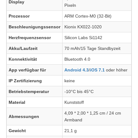
Display
Pixeln
Prozessor
ARM Cortex-M0 (32-Bit)
Beschleunigungssensor
Kionix KX022-1020
Herzfrequenzsensor
Silicon Labs Si1142
Akku/Laufzeit
70 mAh/15 Tage Standbyzeit
Konnektivität
Bluetooth 4.0
App verfügbar für
Android 4.3
/
iOS 7.1
oder höher
IP Zertifizierung
keine
Betriebstemperatur
-10°C bis 45°C
Material
Kunststoff
4,09 * 2,00 * 1,25 cm / 24 cm
Abmessungen
Armband
Gewicht
21,1 g