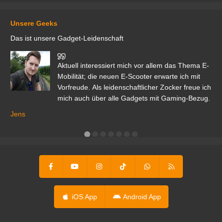
Unsere Geeks
Das ist unsere Gadget-Leidenschaft
den
Aktuell interessiert mich vor allem das Thema E-
r.
Mobilität; die neuen E-Scooter erwarte ich mit
Vorfreude. Als leidenschaftlicher Zocker freue ich
mich auch über alle Gadgets mit Gaming-Bezug.
Ma
ga
Jens
er
iOS App
Android App