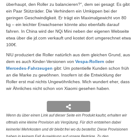
überhaupt, den Roller zu balancieren?“, dem sei gesagt: Es gibt
ein Paar Stützräder. Die Verhindern ein Umkippen bei der
geringen Geschwindigkeit. Er trägt ein Maximalgewicht von 80
kg – ein leichter Erwachsener könnte also ebenfalls darauf
fahren. In China wird der NQi Mini neben der eigenen Webseite
etwa über die jd.com verkauft und kostet dort umgerechnet etwa
100€.
NIU produziert die Roller natürlich aus dem gleichen Grund, aus
dem es auch Kinder-Versionen von
Vespa-Rollern
oder
Mercedes-Fahrzeugen
gibt: Um potentielle Kunden schon früh
an die Marke zu gewöhnen. Insofern ist die Entwicklung der
Roller erst mal nichts Ungewöhnliches. Mich wundert eher, dass
wir Ähnliches nicht schon von Xiaomi gesehen haben.
Wenn du über einen Link auf dieser Seite ein Produkt kaufst, erhalten wir
oftmals eine kleine Provision als Vergütung. Für dich entstehen dabei
keinerlei Mehrkosten und dir bleibt frei wo du bestellst. Diese Provisionen
haben in keinem Fall Auswirkung auf unsere Beiträge. Zu den