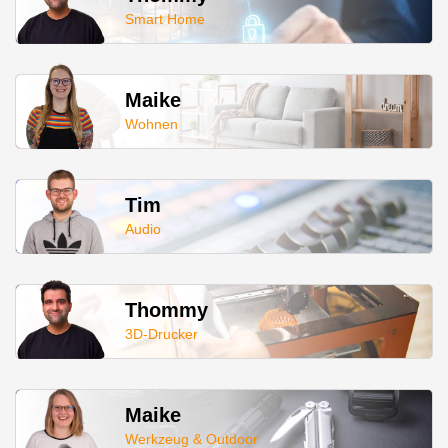
Smart Home
Maike
Wohnen
Tim
Audio
Thommy
3D-Drucker
Maike
Werkzeug & Outdoor