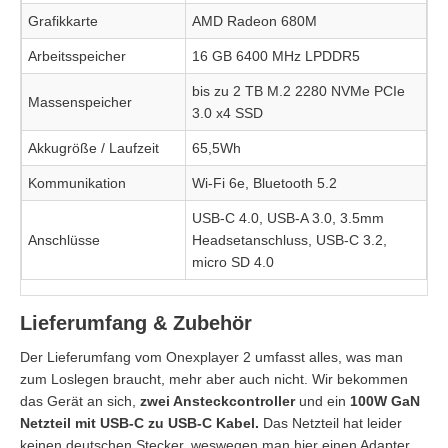
Grafikkarte
AMD Radeon 680M
Arbeitsspeicher
16 GB 6400 MHz LPDDR5
bis zu 2 TB M.2 2280 NVMe PCIe
Massenspeicher
3.0 x4 SSD
Akkugröße / Laufzeit
65,5Wh
Kommunikation
Wi-Fi 6e, Bluetooth 5.2
USB-C 4.0, USB-A 3.0, 3.5mm
Anschlüsse
Headsetanschluss, USB-C 3.2,
micro SD 4.0
Lieferumfang & Zubehör
Der Lieferumfang vom Onexplayer 2 umfasst alles, was man
zum Loslegen braucht, mehr aber auch nicht. Wir bekommen
das Gerät an sich,
zwei Ansteckcontroller
und ein
100W GaN
Netzteil mit USB-C zu USB-C Kabel.
Das Netzteil hat leider
keinen deutschen Stecker, weswegen man hier einen Adapter