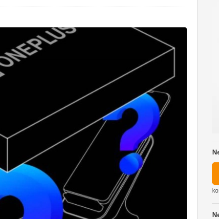
N
ko
N