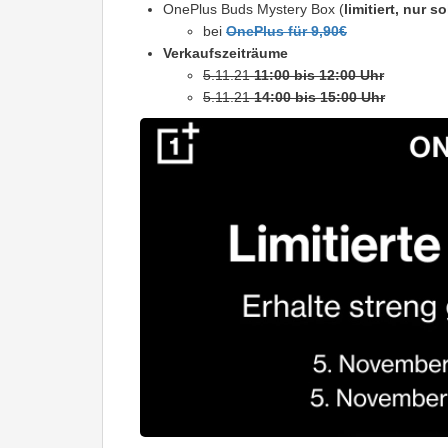
OnePlus Buds Mystery Box (
limitiert, nur s
bei
OnePlus für 9,90€
Verkaufszeiträume
5.11.21
11:00 bis 12:00 Uhr
5.11.21
14:00 bis 15:00 Uhr