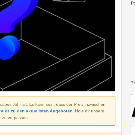
Po
T
halbes Jahr alt. Es kann sein, dass der Preis inzwischen
ht es zu den aktuellsten Angeboten.
Hole dir unsere
r zu verpassen.