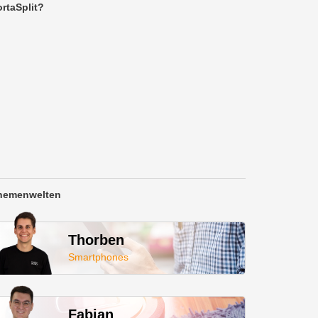
rtaSplit?
hemenwelten
Thorben
Smartphones
Fabian