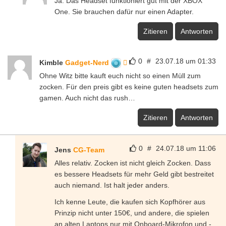
Ja. Das Headset funktioniert gut mit der XBOX
One. Sie brauchen dafür nur einen Adapter.
Zitieren
Antworten
0
#
23.07.18 um 01:33
Kimble
Gadget-Nerd
Ohne Witz bitte kauft euch nicht so einen Müll zum
zocken. Für den preis gibt es keine guten headsets zum
gamen. Auch nicht das rush…
Zitieren
Antworten
0
#
24.07.18 um 11:06
Jens
CG-Team
Alles relativ. Zocken ist nicht gleich Zocken. Dass
es bessere Headsets für mehr Geld gibt bestreitet
auch niemand. Ist halt jeder anders.
Ich kenne Leute, die kaufen sich Kopfhörer aus
Prinzip nicht unter 150€, und andere, die spielen
an alten Laptops nur mit Onboard-Mikrofon und -