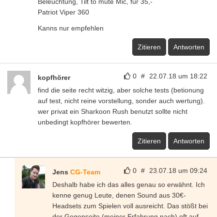
Beleuchtung, Tilt to mute Mic, für 35,-
Patriot Viper 360
Kanns nur empfehlen
Zitieren
Antworten
0
#
22.07.18 um 18:22
kopfhörer
find die seite recht witzig, aber solche tests (betionung
auf test, nicht reine vorstellung, sonder auch wertung).
wer privat ein Sharkoon Rush benutzt sollte nicht
unbedingt kopfhörer bewerten.
Zitieren
Antworten
0
#
23.07.18 um 09:24
Jens
CG-Team
Deshalb habe ich das alles genau so erwähnt. Ich
kenne genug Leute, denen Sound aus 30€-
Headsets zum Spielen voll ausreicht. Das stößt bei
der Gegenseite (meiner Erfahrung nach) oft auf