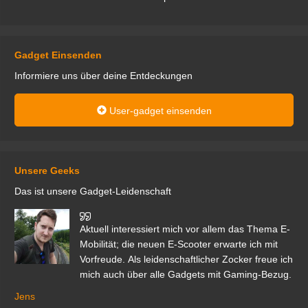
Gadget Einsenden
Informiere uns über deine Entdeckungen
User-gadget einsenden
Unsere Geeks
Das ist unsere Gadget-Leidenschaft
den
Aktuell interessiert mich vor allem das Thema E-
r.
Mobilität; die neuen E-Scooter erwarte ich mit
Vorfreude. Als leidenschaftlicher Zocker freue ich
mich auch über alle Gadgets mit Gaming-Bezug.
Ma
ga
Jens
er