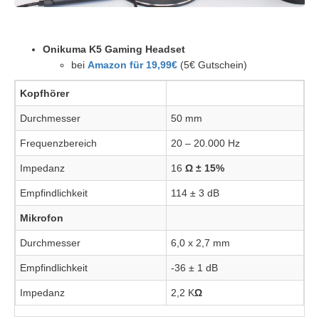
Onikuma K5 Gaming Headset
bei
Amazon für 19,99€
(5€ Gutschein)
Kopfhörer
Durchmesser
50 mm
Frequenzbereich
20 – 20.000 Hz
Impedanz
16
Ω ± 15%
Empfindlichkeit
114 ± 3 dB
Mikrofon
Durchmesser
6,0 x 2,7 mm
Empfindlichkeit
-36 ± 1 dB
Impedanz
2,2 K
Ω