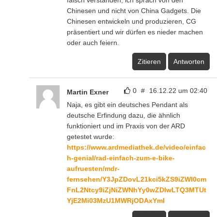
falsch verstanden, ich sprach von den
Chinesen und nicht von China Gadgets. Die
Chinesen entwickeln und produzieren, CG
präsentiert und wir dürfen es nieder machen
oder auch feiern.
Zitieren
Antworten
0
#
16.12.22 um 02:40
Martin Exner
Naja, es gibt ein deutsches Pendant als
deutsche Erfindung dazu, die ähnlich
funktioniert und im Praxis von der ARD
getestet wurde:
https://www.ardmediathek.de/video/einfac
h-genial/rad-einfach-zum-e-bike-
aufruesten/mdr-
fernsehen/Y3JpZDovL21kci5kZS9iZWl0cm
FnL2Ntcy9iZjNiZWNhYy0wZDIwLTQ3MTUt
YjE2Mi03MzU1MWRjODAxYmI