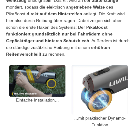
Werkzeug
erledigt sein: Das Kit wird an der
Sattelstange
montiert, sodass die elektrisch angetriebene
Walze
des
PikaBoost
direkt auf dem Hinterreifen
anliegt. Die Kraft wird
hier also durch Reibung übertragen. Dabei zeigen sich aber
schon die erste Haken des Systems: Der
PikaBoost
funktioniert grundsätzlich nur bei Fahrrädern ohne
Gepäckträger und hinteres Schutzblech
. Außerdem ist durch
die ständige zusätzliche Reibung mit einem
erhöhten
Reifenverschleiß
zu rechnen.
Einfache Installation…
…mit praktischer Dynamo-
Funktion