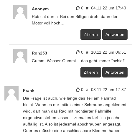
0
#
04.11.22 um 17:40
Anonym
Rutscht durch. Bei den Billigen dreht dann der
Motor voll hoch…
Zitieren
Antworten
0
#
10.11.22 um 06:51
Ron253
Gummi-Wasser-Gummi….das geht immer “schief”
Zitieren
Antworten
0
#
03.11.22 um 17:37
Frank
Die Frage ist auch, wie lange das Teil am Fahrrad
bleibt. Wenn es nur mittels einer Schraube angeklemmt
wird, darf man das Rad mit montierter Fahrhilfe
nirgendwo stehen lassen – zumal es farblich ja sehr
auffällig ist. Also ist jedesmal abschrauben angesagt.
Oder es müsste eine abschliessbare Klemme haben.