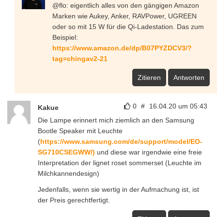
@flo: eigentlich alles von den gängigen Amazon
Marken wie Aukey, Anker, RAVPower, UGREEN
oder so mit 15 W für die Qi-Ladestation. Das zum
Beispiel:
https://www.amazon.de/dp/B07PYZDCV3/?
tag=chingav2-21
Zitieren
Antworten
0
#
16.04.20 um 05:43
Kakue
Die Lampe erinnert mich ziemlich an den Samsung
Bootle Speaker mit Leuchte
(
https://www.samsung.com/de/support/model/EO-
SG710CSEGWW/)
und diese war irgendwie eine freie
Interpretation der lignet roset sommerset (Leuchte im
Milchkannendesign)
Jedenfalls, wenn sie wertig in der Aufmachung ist, ist
der Preis gerechtfertigt.