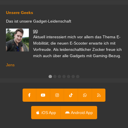
Unsere Geeks
Das ist unsere Gadget-Leidenschaft
den
Aktuell interessiert mich vor allem das Thema E-
r.
Mobilität; die neuen E-Scooter erwarte ich mit
Vorfreude. Als leidenschaftlicher Zocker freue ich
mich auch über alle Gadgets mit Gaming-Bezug.
Ma
ga
Jens
er
iOS App
Android App