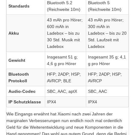
Bluetooth 5.2
Bluetooth 5
Standards
(Reichweite 10m)
(Reichweite 10m)
43 mAh pro Hörer;
43 mAh pro Hörer;
600 mAh in
300 mAh in
Akku
Ladebox – bis zu
Ladebox – bis zu 20
30 Std. Musik mit
Std. Laufzeit mit
Ladebox
Ladebox
Insgesamt 51 g;
Insgesamt 35 g; 4,1
Gewicht
4,6 g pro Hörer
g pro Hörer
Bluetooth
HFP; 2ADP; HSP;
HFP; 2ADP; HSP;
Protokoll
AVRCP; BLE
AVRCP
Audio-Codec
SBC, AAC, aptX
SBC, AAC
IP Schutzklasse
IPX4
IPX4
Wie Eingangs erwähnt hat Xiaomi nach zwei Jahren der
marginalen Verbesserungen nun endlich noch mal ordentlich
Geld für die Weiterentwicklung und neue Komponenten in die
Hand genommen! Das wohl aus gutem Grund, denn die Redmi