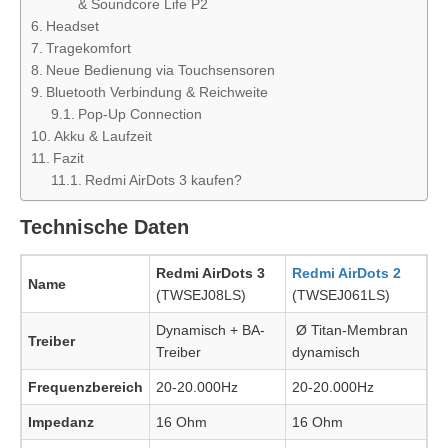
& Soundcore Life P2
Headset
Tragekomfort
Neue Bedienung via Touchsensoren
Bluetooth Verbindung & Reichweite
Pop-Up Connection
Akku & Laufzeit
Fazit
Redmi AirDots 3 kaufen?
Technische Daten
Redmi AirDots 3
Redmi AirDots 2
Name
(TWSEJ08LS)
(TWSEJ061LS)
Dynamisch + BA-
Ø Titan-Membran
Treiber
Treiber
dynamisch
Frequenzbereich
20-20.000Hz
20-20.000Hz
Impedanz
16 Ohm
16 Ohm