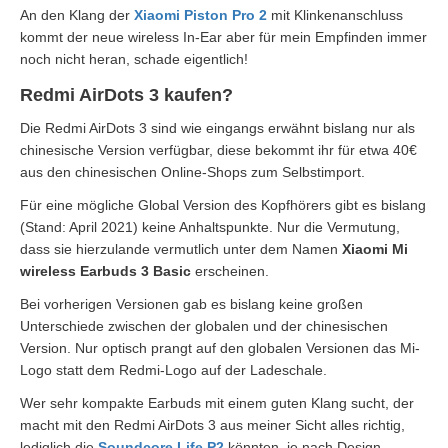
An den Klang der
Xiaomi Piston Pro 2
mit Klinkenanschluss
kommt der neue wireless In-Ear aber für mein Empfinden immer
noch nicht heran, schade eigentlich!
Redmi AirDots 3 kaufen?
Die Redmi AirDots 3 sind wie eingangs erwähnt bislang nur als
chinesische Version verfügbar, diese bekommt ihr für etwa 40€
aus den chinesischen Online-Shops zum Selbstimport.
Für eine mögliche Global Version des Kopfhörers gibt es bislang
(Stand: April 2021) keine Anhaltspunkte. Nur die Vermutung,
dass sie hierzulande vermutlich unter dem Namen
Xiaomi Mi
wireless Earbuds 3 Basic
erscheinen.
Bei vorherigen Versionen gab es bislang keine großen
Unterschiede zwischen der globalen und der chinesischen
Version. Nur optisch prangt auf den globalen Versionen das Mi-
Logo statt dem Redmi-Logo auf der Ladeschale.
Wer sehr kompakte Earbuds mit einem guten Klang sucht, der
macht mit den Redmi AirDots 3 aus meiner Sicht alles richtig,
lediglich die
Soundcore Life P2
könnten, je nach Design-