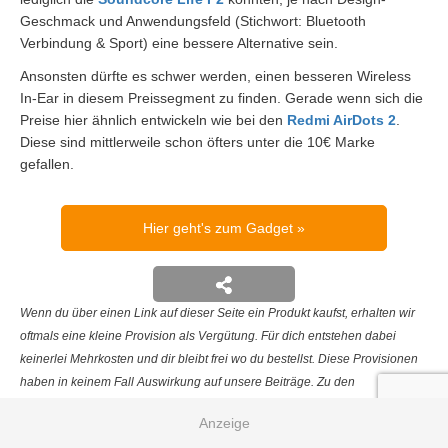
Geschmack und Anwendungsfeld (Stichwort: Bluetooth
Verbindung & Sport) eine bessere Alternative sein.
Ansonsten dürfte es schwer werden, einen besseren Wireless
In-Ear in diesem Preissegment zu finden. Gerade wenn sich die
Preise hier ähnlich entwickeln wie bei den
Redmi AirDots 2
.
Diese sind mittlerweile schon öfters unter die 10€ Marke
gefallen.
Hier geht's zum Gadget
Wenn du über einen Link auf dieser Seite ein Produkt kaufst, erhalten wir
oftmals eine kleine Provision als Vergütung. Für dich entstehen dabei
keinerlei Mehrkosten und dir bleibt frei wo du bestellst. Diese Provisionen
haben in keinem Fall Auswirkung auf unsere Beiträge. Zu den
Partnerprogrammen und Partnerschaften gehört unter anderem eBay und
das Amazon PartnerNet. Als Amazon-Partner verdienen wir an