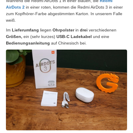
Während die Redmi AirDots 1 in einer blauen, die
Redmi
AirDots 2
in einer roten, kommen die Redmi AirDots 3 in einer
zum Kopfhörer-Farbe abgestimmten Karton. In unserem Falle
weiß.
Im
Lieferumfang
liegen
Ohrpolster
in
drei
verschiedenen
Größen,
ein (sehr kurzes)
USB-C Ladekabel
und eine
Bedienungsanleitung
auf Chinesisch bei.