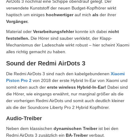
AirDots 3 nochmal eine Schippe obendrauf gelegt. Der
verwendete Kunststoff der neuen Budget-Kopfhörer wirkt
haptisch um einiges
hochwertiger
auf mich
als
der ihrer
Vorgänger.
Material oder
Verarbeitungsfehler
konnte ich dabei
nicht
feststellen.
Die Hörer sind sauber verklebt, der Klapp-
Mechanismus der Ladeschale wirkt robust – hier scheint Xiaomi
alles richtig gemacht zu haben.
Sound der Redmi AirDots 3
Die Redmi AirDots 3 sind nach den kabelgebundenen
Xiaomi
Piston Pro 2
von 2018 der erste Hybrid In-Ear von Xiaomi und
somit eben auch der
erste wireless Hybrid-In-Ear!
Dabei sind
die Hörer, wie eingangs erwähnt, nur marginal größer als die
der vorherigen Redmi AirDots und somit auch deutlich kleiner
als die der Soundcore Liberty Pro 2 Hybrid Kopfhörer.
Audio-Treiber
Neben dem klassischen
dynamischen Treiber
ist bei den
Redmi AirDots 3 zusätzlich ein
BA-Treiber
verbaut.