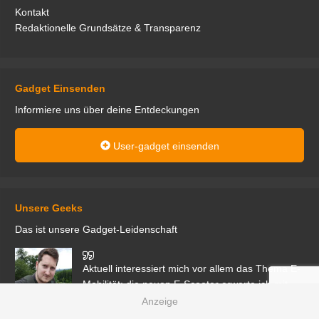
Kontakt
Redaktionelle Grundsätze & Transparenz
Gadget Einsenden
Informiere uns über deine Entdeckungen
User-gadget einsenden
Unsere Geeks
Das ist unsere Gadget-Leidenschaft
den
Aktuell interessiert mich vor allem das Thema E-
r.
Mobilität; die neuen E-Scooter erwarte ich mit
Vorfreude. Als leidenschaftlicher Zocker freue ich
mich auch über alle Gadgets mit Gaming-Bezug.