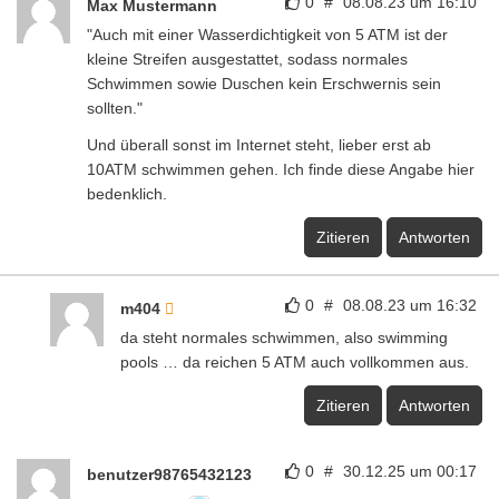
0
#
08.08.23 um 16:10
Max Mustermann
"Auch mit einer Wasserdichtigkeit von 5 ATM ist der
kleine Streifen ausgestattet, sodass normales
Schwimmen sowie Duschen kein Erschwernis sein
sollten."
Und überall sonst im Internet steht, lieber erst ab
10ATM schwimmen gehen. Ich finde diese Angabe hier
bedenklich.
Zitieren
Antworten
0
#
08.08.23 um 16:32
m404
da steht normales schwimmen, also swimming
pools … da reichen 5 ATM auch vollkommen aus.
Zitieren
Antworten
0
#
30.12.25 um 00:17
benutzer98765432123