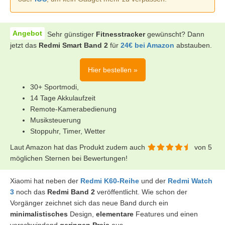
Sehr günstiger
Fitnesstracker
gewünscht? Dann
jetzt das
Redmi Smart Band 2
für
24€ bei Amazon
abstauben.
Hier bestellen »
30+ Sportmodi,
14 Tage Akkulaufzeit
Remote-Kamerabedienung
Musiksteuerung
Stoppuhr, Timer, Wetter
Laut Amazon hat das Produkt zudem auch
von 5
möglichen Sternen bei Bewertungen!
Xiaomi hat neben der
Redmi K60-Reihe
und der
Redmi Watch
3
noch das
Redmi Band 2
veröffentlicht. Wie schon der
Vorgänger zeichnet sich das neue Band durch ein
minimalistisches
Design,
elementare
Features und einen
verschwindend
geringen
Preis
aus.