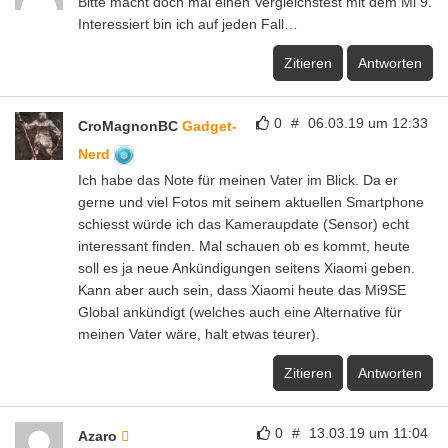
Bitte macht doch mal einen Vergleichstest mit dem Mi 9.
Interessiert bin ich auf jeden Fall…
Zitieren
Antworten
0
#
06.03.19 um 12:33
CroMagnonBC
Gadget-
Nerd
Ich habe das Note für meinen Vater im Blick. Da er
gerne und viel Fotos mit seinem aktuellen Smartphone
schiesst würde ich das Kameraupdate (Sensor) echt
interessant finden. Mal schauen ob es kommt, heute
soll es ja neue Ankündigungen seitens Xiaomi geben.
Kann aber auch sein, dass Xiaomi heute das Mi9SE
Global ankündigt (welches auch eine Alternative für
meinen Vater wäre, halt etwas teurer).
Zitieren
Antworten
0
#
13.03.19 um 11:04
Azaro