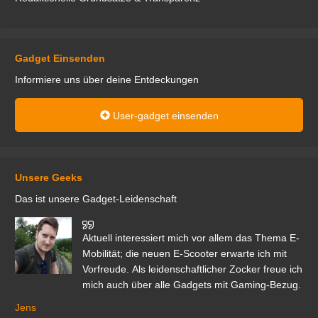
Gadget Einsenden
Informiere uns über deine Entdeckungen
User-gadget einsenden
Unsere Geeks
Das ist unsere Gadget-Leidenschaft
den
Aktuell interessiert mich vor allem das Thema E-
r.
Mobilität; die neuen E-Scooter erwarte ich mit
Vorfreude. Als leidenschaftlicher Zocker freue ich
mich auch über alle Gadgets mit Gaming-Bezug.
Ma
ga
Jens
er