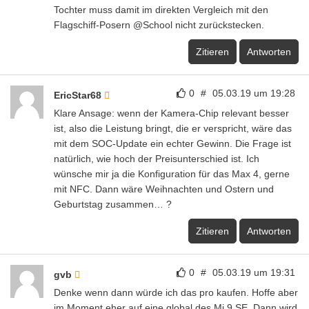
Tochter muss damit im direkten Vergleich mit den
Flagschiff-Posern @School nicht zurückstecken.
Zitieren
Antworten
0
#
05.03.19 um 19:28
EricStar68
Klare Ansage: wenn der Kamera-Chip relevant besser
ist, also die Leistung bringt, die er verspricht, wäre das
mit dem SOC-Update ein echter Gewinn. Die Frage ist
natürlich, wie hoch der Preisunterschied ist. Ich
wünsche mir ja die Konfiguration für das Max 4, gerne
mit NFC. Dann wäre Weihnachten und Ostern und
Geburtstag zusammen… ?
Zitieren
Antworten
0
#
05.03.19 um 19:31
gvb
Denke wenn dann würde ich das pro kaufen. Hoffe aber
im Moment eher auf eine global des Mi 9 SE. Dann wird