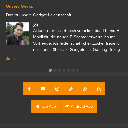
Unsere Geeks
Das ist unsere Gadget-Leidenschaft
den
Aktuell interessiert mich vor allem das Thema E-
r.
Mobilität; die neuen E-Scooter erwarte ich mit
Vorfreude. Als leidenschaftlicher Zocker freue ich
mich auch über alle Gadgets mit Gaming-Bezug.
Ma
ga
Jens
er
iOS App
Android App