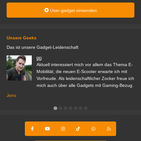
User-gadget einsenden
Unsere Geeks
Das ist unsere Gadget-Leidenschaft
den
Aktuell interessiert mich vor allem das Thema E-
r.
Mobilität; die neuen E-Scooter erwarte ich mit
Vorfreude. Als leidenschaftlicher Zocker freue ich
mich auch über alle Gadgets mit Gaming-Bezug.
Ma
ga
Jens
er