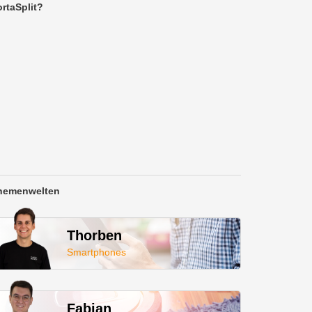
rtaSplit?
hemenwelten
Thorben
Smartphones
Fabian