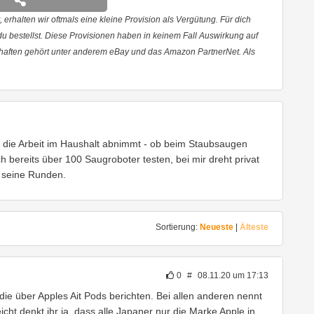
 erhalten wir oftmals eine kleine Provision als Vergütung. Für dich
 du bestellst. Diese Provisionen haben in keinem Fall Auswirkung auf
haften gehört unter anderem eBay und das Amazon PartnerNet. Als
ns die Arbeit im Haushalt abnimmt - ob beim Staubsaugen
h bereits über 100 Saugroboter testen, bei mir dreht privat
 seine Runden.
Sortierung:
Neueste
|
Älteste
0
#
08.11.20 um 17:13
 die über Apples Ait Pods berichten. Bei allen anderen nennt
eicht denkt ihr ja, dass alle Japaner nur die Marke Apple in