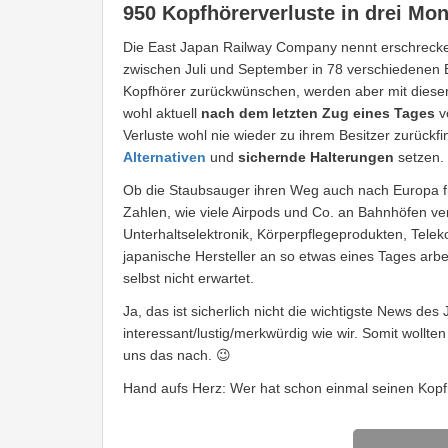
950 Kopfhörerverluste in drei Mo
Die East Japan Railway Company nennt erschreck
zwischen Juli und September in 78 verschiedenen B
Kopfhörer zurückwünschen, werden aber mit dieser 
wohl aktuell
nach dem letzten Zug eines Tages
vo
Verluste wohl nie wieder zu ihrem Besitzer zurückfind
Alternativen
und
sichernde Halterungen
setzen.
Ob die Staubsauger ihren Weg auch nach Europa find
Zahlen, wie viele Airpods und Co. an Bahnhöfen ver
Unterhaltselektronik, Körperpflegeprodukten, Tel
japanische Hersteller an so etwas eines Tages arbe
selbst nicht erwartet.
Ja, das ist sicherlich nicht die wichtigste News des 
interessant/lustig/merkwürdig wie wir. Somit wollten
uns das nach. 😉
Hand aufs Herz: Wer hat schon einmal seinen Kopf