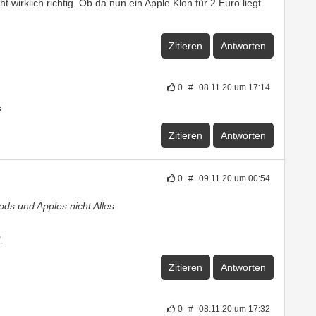
ht wirklich richtig. Ob da nun ein Apple Klon für 2 Euro liegt
Zitieren
Antworten
0
#
08.11.20 um 17:14
s
Zitieren
Antworten
0
#
09.11.20 um 00:54
Pods und Apples nicht Alles
.
Zitieren
Antworten
0
#
08.11.20 um 17:32