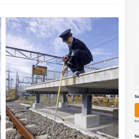
N
ko
N