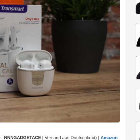
n:
NNNGADGETACE
| Versand aus Deutschland) |
Amazon