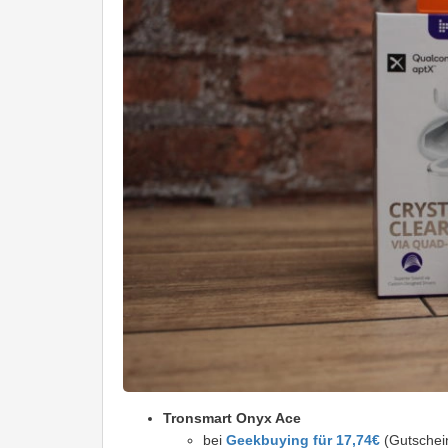
Tronsmart Onyx Ace
bei
Geekbuying für 17,74€
(Gutschei