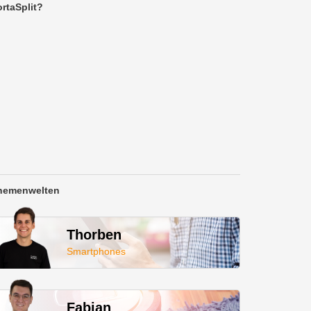
rtaSplit?
hemenwelten
Thorben
Smartphones
Fabian