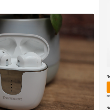
N
ko
N