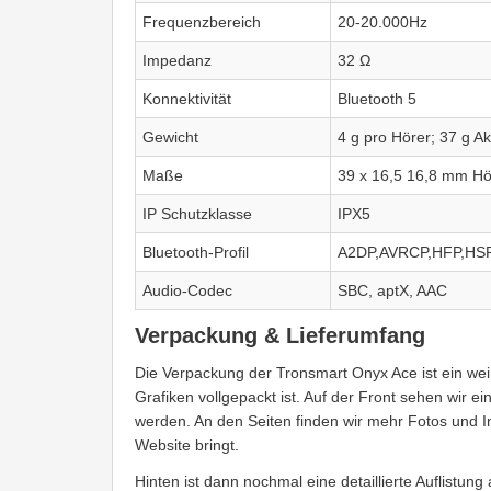
Frequenzbereich
20-20.000Hz
Impedanz
32 Ω
Konnektivität
Bluetooth 5
Gewicht
4 g pro Hörer; 37 g A
Maße
39 x 16,5 16,8 mm Hö
IP Schutzklasse
IPX5
Bluetooth-Profil
A2DP,AVRCP,HFP,HS
Audio-Codec
SBC, aptX, AAC
Verpackung & Lieferumfang
Die Verpackung der Tronsmart Onyx Ace ist ein wei
Grafiken vollgepackt ist. Auf der Front sehen wir e
werden. An den Seiten finden wir mehr Fotos und 
Website bringt.
Hinten ist dann nochmal eine detaillierte Auflistun