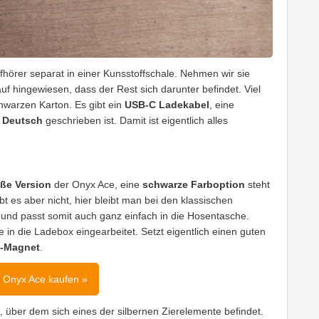
hörer separat in einer Kunsstoffschale. Nehmen wir sie
f hingewiesen, dass der Rest sich darunter befindet. Viel
chwarzen Karton. Es gibt ein
USB-C Ladekabel
, eine
n
Deutsch
geschrieben ist. Damit ist eigentlich alles
ße Version
der Onyx Ace, eine
schwarze Farboption
steht
t es aber nicht, hier bleibt man bei den klassischen
und passt somit auch ganz einfach in die Hosentasche.
in die Ladebox eingearbeitet. Setzt eigentlich einen guten
k-Magnet
.
 Onyx Ace kaufen »
, über dem sich eines der silbernen Zierelemente befindet.