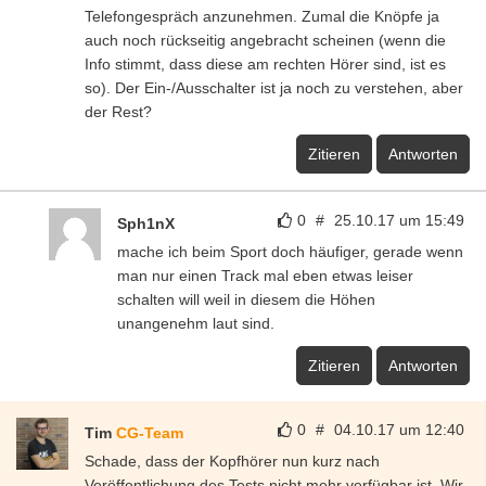
Telefongespräch anzunehmen. Zumal die Knöpfe ja
auch noch rückseitig angebracht scheinen (wenn die
Info stimmt, dass diese am rechten Hörer sind, ist es
so). Der Ein-/Ausschalter ist ja noch zu verstehen, aber
der Rest?
Zitieren
Antworten
0
#
25.10.17 um 15:49
Sph1nX
mache ich beim Sport doch häufiger, gerade wenn
man nur einen Track mal eben etwas leiser
schalten will weil in diesem die Höhen
unangenehm laut sind.
Zitieren
Antworten
0
#
04.10.17 um 12:40
Tim
CG-Team
Schade, dass der Kopfhörer nun kurz nach
Veröffentlichung des Tests nicht mehr verfügbar ist. Wir