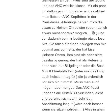
Gemessen an dem Preis sind der Sound
und das ANC wirklich klasse. Mit ein paar
Einstellungen im Equalizer ist das aktuell
mein liebster ANC-Kopfhörer in der
Preisklasse. Allerdings nerven mich die
etwas zu kleinen Ohrpolster (oder hab ich
etwas Riesenohren? möglich… 😉 ) und
der dadurch bei mir bedingte etwas lose
Sitz. Sie fallen für einen Kollegen von mir
optimal aus vom Sitz, der hat bissl
kleinere Ohren. Ihm sind sie aber nicht
basslastig genug, der hat als Referenz
aber auch nur Billigdinger oder die Bose
Mini II Bluetooth Box (oder wie das Ding
auch heissen mag 😛 ) die ja ordentlich
vor sich hin rummst. Muss man auch
mögen, aber nungut. Das ANC fiepst
übrigens die ersten 30 Sekunden leicht
und beruhigt sich dann sehr gut.
Abschirmung ist gut (wäre noch besser
wenn sie sitzen würden… ) Alles in allem