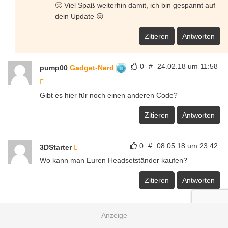
🙂 Viel Spaß weiterhin damit, ich bin gespannt auf
dein Update 😛
Zitieren
Antworten
0
#
24.02.18 um 11:58
pump00
Gadget-Nerd
Gibt es hier für noch einen anderen Code?
Zitieren
Antworten
0
#
08.05.18 um 23:42
3DStarter
Wo kann man Euren Headsetständer kaufen?
Zitieren
Antworten
0
#
04.03.19 um 14:49
Olaf
Hallo, kriege die Kopfhörer leider nicht gekoppelt,