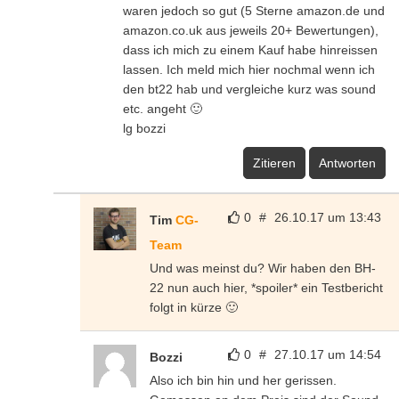
waren jedoch so gut (5 Sterne amazon.de und
amazon.co.uk aus jeweils 20+ Bewertungen),
dass ich mich zu einem Kauf habe hinreissen
lassen. Ich meld mich hier nochmal wenn ich
den bt22 hab und vergleiche kurz was sound
etc. angeht 🙂
lg bozzi
Zitieren
Antworten
0
#
26.10.17 um 13:43
Tim
CG-
Team
Und was meinst du? Wir haben den BH-
22 nun auch hier, *spoiler* ein Testbericht
folgt in kürze 🙂
0
#
27.10.17 um 14:54
Bozzi
Also ich bin hin und her gerissen.