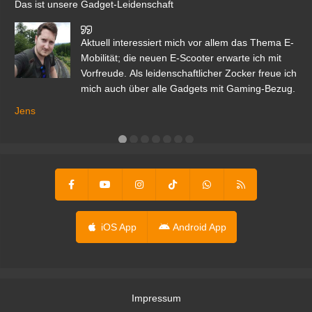
Das ist unsere Gadget-Leidenschaft
den
Aktuell interessiert mich vor allem das Thema E-
r.
Mobilität; die neuen E-Scooter erwarte ich mit
Vorfreude. Als leidenschaftlicher Zocker freue ich
mich auch über alle Gadgets mit Gaming-Bezug.
Ma
ga
Jens
er
iOS App
Android App
Impressum