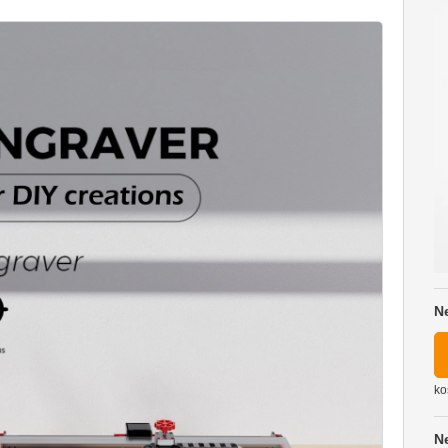
N
ko
N