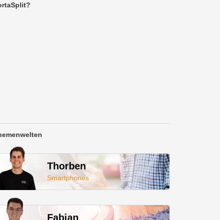
rtaSplit?
hemenwelten
Thorben
Smartphones
Fabian