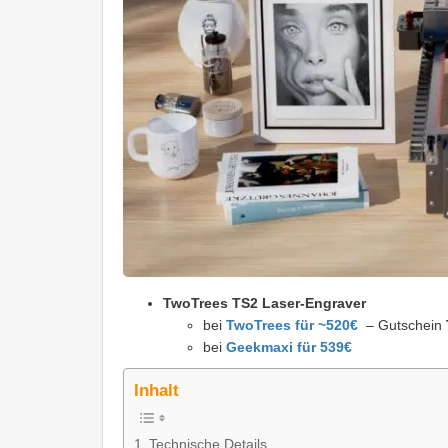
TwoTrees TS2 Laser-Engraver
bei
TwoTrees für ~520€
– Gutschein
bei
Geekmaxi für 539€
Inhalt
Technische Details