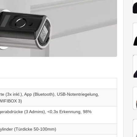
e (3x inkl.), App (Bluetooth), USB-Notentriegelung,
a WIFIBOX 3)
ngerabdrücke (3 Admins), <0,3s Erkennung, 98%
-Zylinder (Türdicke 50-100mm)