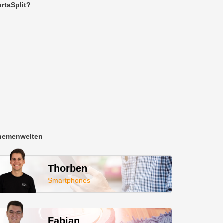
rtaSplit?
hemenwelten
Thorben
Smartphones
Fabian