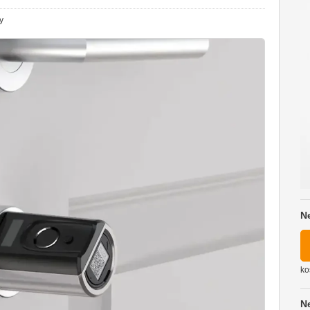
y
N
ko
N