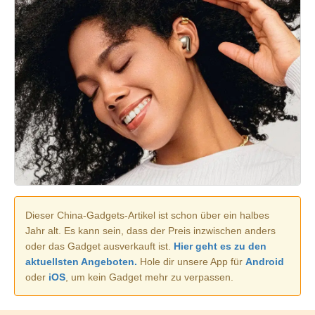
Dieser China-Gadgets-Artikel ist schon über ein halbes
Jahr alt. Es kann sein, dass der Preis inzwischen anders
oder das Gadget ausverkauft ist.
Hier geht es zu den
aktuellsten Angeboten.
Hole dir unsere App für
Android
oder
iOS
, um kein Gadget mehr zu verpassen.