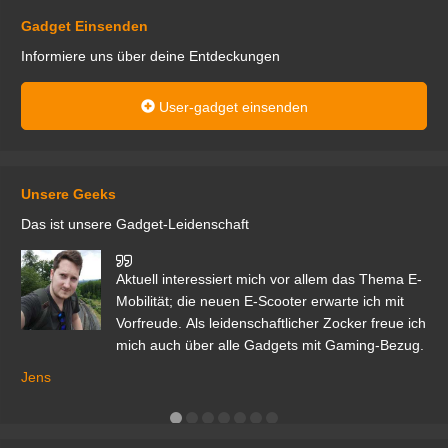
Gadget Einsenden
Informiere uns über deine Entdeckungen
User-gadget einsenden
Unsere Geeks
Das ist unsere Gadget-Leidenschaft
den
Aktuell interessiert mich vor allem das Thema E-
r.
Mobilität; die neuen E-Scooter erwarte ich mit
Vorfreude. Als leidenschaftlicher Zocker freue ich
mich auch über alle Gadgets mit Gaming-Bezug.
Ma
ga
Jens
er