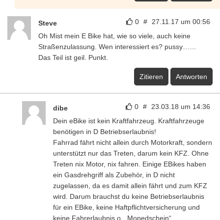
0
#
27.11.17 um 00:56
Steve
Oh Mist mein E Bike hat, wie so viele, auch keine
Straßenzulassung. Wen interessiert es? pussy……
Das Teil ist geil. Punkt.
Zitieren
Antworten
0
#
23.03.18 um 14:36
dibe
Dein eBike ist kein Kraftfahrzeug. Kraftfahrzeuge
benötigen in D Betriebserlaubnis!
Fahrrad fährt nicht allein durch Motorkraft, sondern
unterstützt nur das Treten, darum kein KFZ. Ohne
Treten nix Motor, nix fahren. Einige EBikes haben
ein Gasdrehgriff als Zubehör, in D nicht
zugelassen, da es damit allein fährt und zum KFZ
wird. Darum brauchst du keine Betriebserlaubnis
für ein EBike, keine Haftpflichtversicherung und
keine Fahrerlaubnis o. „Mopedschein“.