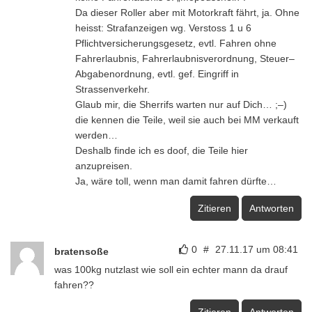
Da dieser Roller aber mit Motorkraft fährt, ja. Ohne
heisst: Strafanzeigen wg. Verstoss 1 u 6
Pflichtversicherungsgesetz, evtl. Fahren ohne
Fahrerlaubnis, Fahrerlaubnisverordnung, Steuer–
Abgabenordnung, evtl. gef. Eingriff in
Strassenverkehr.
Glaub mir, die Sherrifs warten nur auf Dich… ;–)
die kennen die Teile, weil sie auch bei MM verkauft
werden…
Deshalb finde ich es doof, die Teile hier
anzupreisen.
Ja, wäre toll, wenn man damit fahren dürfte…
Zitieren
Antworten
0
#
27.11.17 um 08:41
bratensoße
was 100kg nutzlast wie soll ein echter mann da drauf
fahren??
Zitieren
Antworten