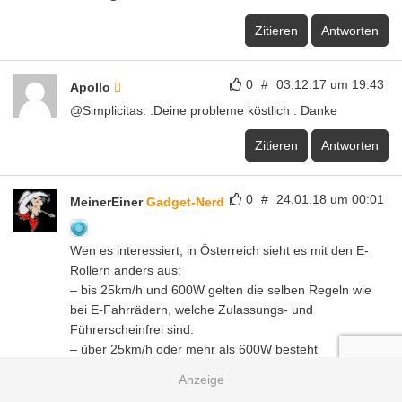
Zitieren
Antworten
0
#
03.12.17 um 19:43
Apollo
@Simplicitas: .Deine probleme köstlich . Danke
Zitieren
Antworten
0
#
24.01.18 um 00:01
MeinerEiner
Gadget-Nerd
Wen es interessiert, in Österreich sieht es mit den E-
Rollern anders aus:
– bis 25km/h und 600W gelten die selben Regeln wie
bei E-Fahrrädern, welche Zulassungs- und
Führerscheinfrei sind.
– über 25km/h oder mehr als 600W besteht
Zulassungspflicht und Mofa-Füherscheinpflicht
Daher sind die beliebten E-Roller, egal ob man das Kind