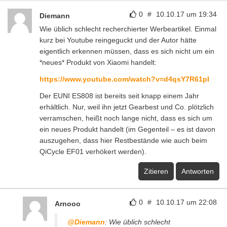
0
#
10.10.17 um 19:34
Diemann
Wie üblich schlecht recherchierter Werbeartikel. Einmal
kurz bei Youtube reingeguckt und der Autor hätte
eigentlich erkennen müssen, dass es sich nicht um ein
*neues* Produkt von Xiaomi handelt:
https://www.youtube.com/watch?v=d4qsY7R61pI
Der EUNI ES808 ist bereits seit knapp einem Jahr
erhältlich. Nur, weil ihn jetzt Gearbest und Co. plötzlich
verramschen, heißt noch lange nicht, dass es sich um
ein neues Produkt handelt (im Gegenteil – es ist davon
auszugehen, dass hier Restbestände wie auch beim
QiCycle EF01 verhökert werden).
Zitieren
Antworten
0
#
10.10.17 um 22:08
Arnooo
@Diemann
: Wie üblich schlecht