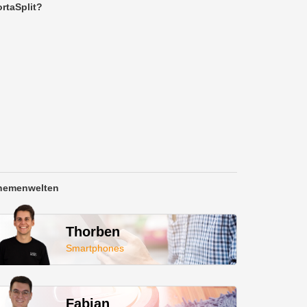
rtaSplit?
hemenwelten
Thorben
Smartphones
Fabian