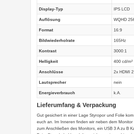
Display-Typ
IPS LCD
Auflösung
WQHD 256
Format
16:9
Bildwiederholrate
165Hz
Kontrast
3000:1
Helligkeit
400 cd/m²
Anschlüsse
2x HDMI 2.
Lautsprecher
nein
Energieverbrauch
k.A.
Lieferumfang & Verpackung
Gut gesichert in einer Lage Styropor und Folie ko
euch an. Im Inneren finden wir neben dem Monitor
zum Anschließen des Monitors, ein USB 3 A zu B 