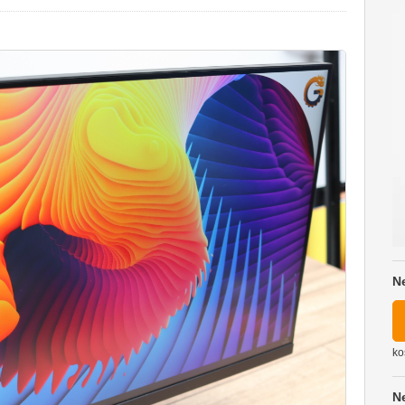
N
ko
N