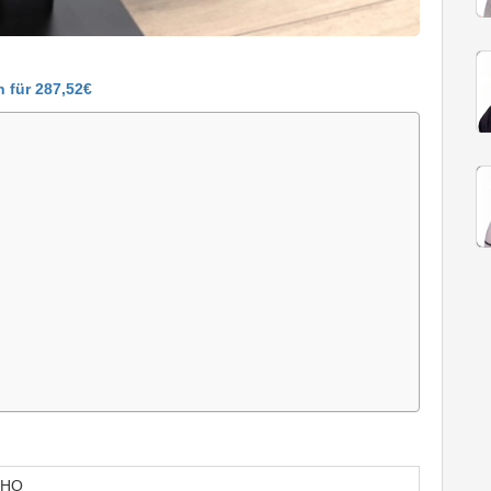
 für 287,52€
7HQ