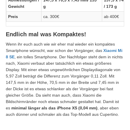
Abmessungen /
147,5 x 70,5 x 7,45 mm/ 155
157,5 x 74,6
Gewicht
g
/ 173 g
Preis
ca. 300€
ab 400€
Endlich mal was Kompaktes!
Wenn ihr euch auch wie wir eher mal wieder ein kompaktes
Smartphone wünscht, war schon der Vorgänger, das
Xiaomi Mi
8 SE
, ein tolles Smartphone. Der Nachfolger steht dem in nichts
nach, Xiaomi verbaut aber tatsächlich ein etwas größeres
Display. Mit einer etwas ungewöhnlichen Displaydiagonale von
5,97 Zoll beträgt die Differenz zum Vorgänger 0,11 Zoll. Mit
147,5 mm in der Höhe, 70,5 mm in der Breite und 7,45 mm in
der Dicke ist es etwas schlanker als der Vorgänger bei fast
gleicher Größe. Da sieht man auch, dass Xiaomi die
Bildschirmränder noch etwas schmaler gestaltet hat. Damit ist
es
minimal länger als das iPhone XS (0,04 mm)
, aber eben
auch dünner und schmaler als das Top-Modell aus Cupertino.