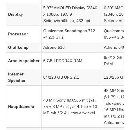
5,97″ AMOLED Display (2340
6,39″ AMOLED
Display
x 1080p, 19.5:9
(2340 x 1080p
Seitenverhältnis), 432 ppi
Seitenverhältn
Qualcomm Snapdragon 712
Qualcomm Sn
Prozessor
@ 2,3 GHz
855 @ 2,84 
Grafikchip
Adreno 616
Adreno 640
6/8/12 GB L
Arbeitsspeicher
6 GB LPDDR4X RAM
RAM
Interner
64/128 GB UFS 2.1
128/256 GB U
Speicher
48 MP Sony I
ƒ/1.75 + 12 
48 MP Sony IMX586 mit ƒ/1.
Telekamera mi
Hauptkamera
75 + 8 MP mit ƒ/2.4 Tele + 13
16 MP Ultrawe
MP mit ƒ/2.4 Ultraweitwinkel
mit ƒ/2.2 (117
Aufnahmewink