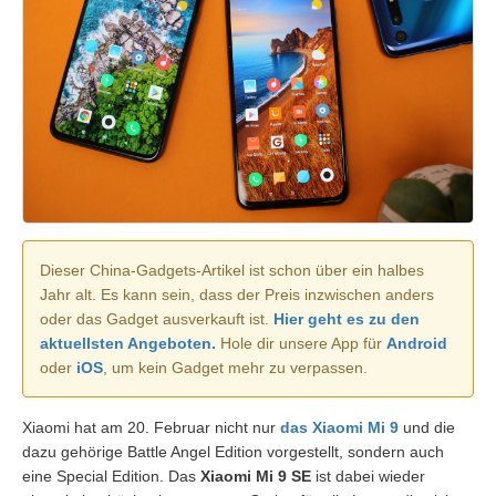
Dieser China-Gadgets-Artikel ist schon über ein halbes
Jahr alt. Es kann sein, dass der Preis inzwischen anders
oder das Gadget ausverkauft ist.
Hier geht es zu den
aktuellsten Angeboten.
Hole dir unsere App für
Android
oder
iOS
, um kein Gadget mehr zu verpassen.
Xiaomi hat am 20. Februar nicht nur
das Xiaomi Mi 9
und die
dazu gehörige Battle Angel Edition vorgestellt, sondern auch
eine Special Edition. Das
Xiaomi Mi 9 SE
ist dabei wieder