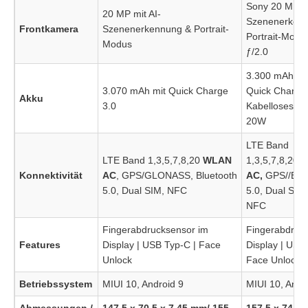
Sony 20 MP mi
20 MP mit AI-
Szenenerken
Frontkamera
Szenenerkennung & Portrait-
Portrait-Modu
Modus
ƒ/2.0
3.300 mAh mi
3.070 mAh mit Quick Charge
Quick Charge
Akku
3.0
Kabelloses La
20W
LTE Band
LTE Band 1,3,5,7,8,20
WLAN
1,3,5,7,8,20
W
Konnektivität
AC
, GPS/GLONASS, Bluetooth
AC,
GPS//BDS
5.0, Dual SIM, NFC
5.0, Dual SIM
NFC
Fingerabdrucksensor im
Fingerabdruc
Features
Display | USB Typ-C | Face
Display | USB
Unlock
Face Unlock | 
Betriebssystem
MIUI 10, Android 9
MIUI 10, Andr