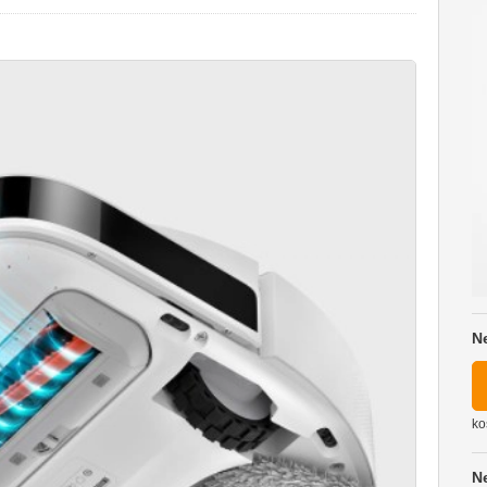
N
ko
N