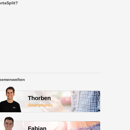
rtaSplit?
hemenwelten
Thorben
Smartphones
Fabian