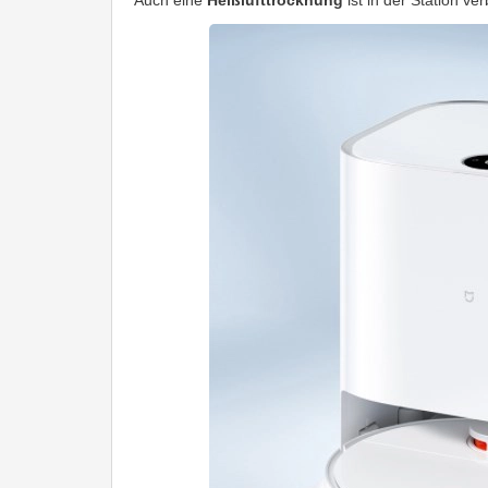
Auch eine
Heißlufttrocknung
ist in der Station v