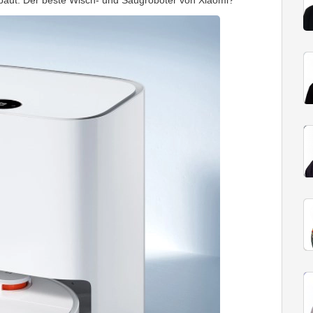
erbaut. Der beste Wisch- und Saugroboter von Xiaomi?