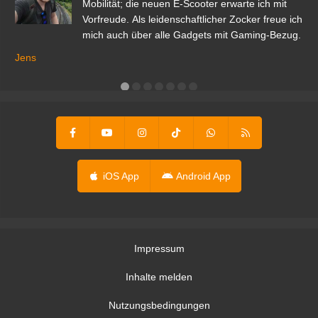
r.
Mobilität; die neuen E-Scooter erwarte ich mit
Vorfreude. Als leidenschaftlicher Zocker freue ich
mich auch über alle Gadgets mit Gaming-Bezug.
Ma
ga
Jens
er
iOS App
Android App
Impressum
Inhalte melden
Nutzungsbedingungen