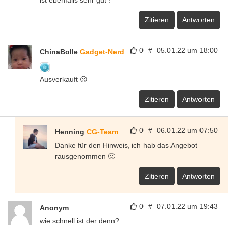
ist ebenfalls sehr gut !
Zitieren
Antworten
0
#
05.01.22 um 18:00
ChinaBolle
Gadget-Nerd
Ausverkauft ☹️
Zitieren
Antworten
0
#
06.01.22 um 07:50
Henning
CG-Team
Danke für den Hinweis, ich hab das Angebot
rausgenommen 🙂
Zitieren
Antworten
0
#
07.01.22 um 19:43
Anonym
wie schnell ist der denn?