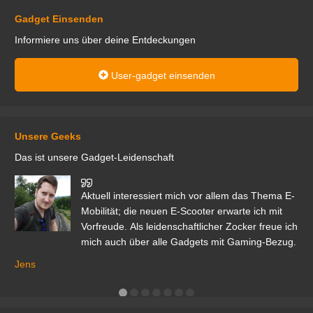
Gadget Einsenden
Informiere uns über deine Entdeckungen
User-gadget einsenden
Unsere Geeks
Das ist unsere Gadget-Leidenschaft
den
Aktuell interessiert mich vor allem das Thema E-
r.
Mobilität; die neuen E-Scooter erwarte ich mit
Vorfreude. Als leidenschaftlicher Zocker freue ich
mich auch über alle Gadgets mit Gaming-Bezug.
Ma
ga
Jens
er