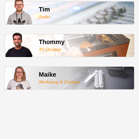
Tim
Audio
Thommy
3D-Drucker
Maike
Werkzeug & Outdoor