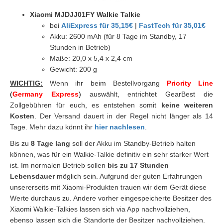
Xiaomi MJDJJ01FY Walkie Talkie
bei
AliExpress für 35,15€
|
FastTech für 35,01€
Akku: 2600 mAh (für 8 Tage im Standby, 17
Stunden in Betrieb)
Maße: 20,0 x 5,4 x 2,4 cm
Gewicht: 200 g
WICHTIG:
Wenn ihr beim Bestellvorgang
Priority Line
(
Germany Express
)
auswählt, entrichtet GearBest die
Zollgebühren für euch, es entstehen somit
keine weiteren
Kosten
. Der Versand dauert in der Regel nicht länger als 14
Tage. Mehr dazu könnt ihr
hier nachlesen
.
Bis zu
8 Tage lang
soll der Akku im Standby-Betrieb halten
können, was für ein Walkie-Talkie definitiv ein sehr starker Wert
ist. Im normalen Betrieb sollen
bis zu 17 Stunden
Lebensdauer
möglich sein. Aufgrund der guten Erfahrungen
unsererseits mit Xiaomi-Produkten trauen wir dem Gerät diese
Werte durchaus zu. Andere vorher eingespeicherte Besitzer des
Xiaomi Walkie-Talkies lassen sich via App nachvollziehen,
ebenso lassen sich die Standorte der Besitzer nachvollziehen.