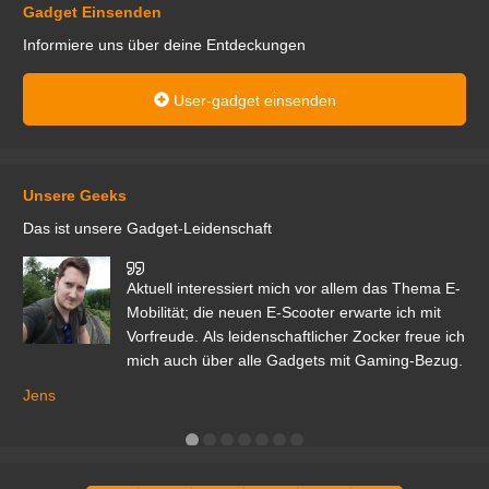
Gadget Einsenden
Informiere uns über deine Entdeckungen
User-gadget einsenden
Unsere Geeks
Das ist unsere Gadget-Leidenschaft
den
Aktuell interessiert mich vor allem das Thema E-
r.
Mobilität; die neuen E-Scooter erwarte ich mit
Vorfreude. Als leidenschaftlicher Zocker freue ich
mich auch über alle Gadgets mit Gaming-Bezug.
Ma
ga
Jens
er