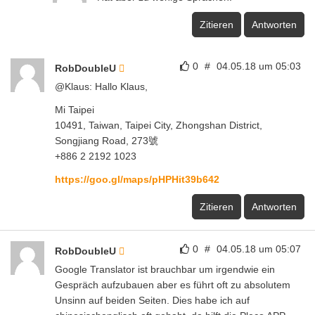
Zitieren
Antworten
0
#
04.05.18 um 05:03
RobDoubleU
@Klaus: Hallo Klaus,
Mi Taipei
10491, Taiwan, Taipei City, Zhongshan District,
Songjiang Road, 273號
+886 2 2192 1023
https://goo.gl/maps/pHPHit39b642
Zitieren
Antworten
0
#
04.05.18 um 05:07
RobDoubleU
Google Translator ist brauchbar um irgendwie ein
Gespräch aufzubauen aber es führt oft zu absolutem
Unsinn auf beiden Seiten. Dies habe ich auf