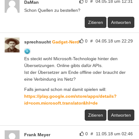
0
#
04.05.18 um 12:31
DaMan
Schon Quellen zu bestellen?
Zitieren
Antworten
0
#
04.05.18 um 22:29
sprechsucht
Gadget-Nerd
Es steckt wohl Microsoft-Technologie hinter den
Übersetzungen. Online gibts dafür APIs.
Ist der Übersetzer am Ende offline oder braucht der
eine Verbindung ins Netz?
Falls jemand schon mal damit spielen will:
https://play.google.com/store/apps/details?
id=com.microsoft.translator&hl=de
Zitieren
Antworten
0
#
11.05.18 um 02:46
Frank Meyer