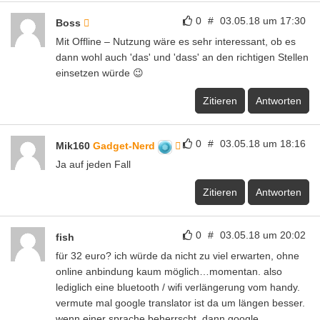
0
#
03.05.18 um 17:30
Boss
Mit Offline – Nutzung wäre es sehr interessant, ob es
dann wohl auch 'das' und 'dass' an den richtigen Stellen
einsetzen würde 😉
Zitieren
Antworten
0
#
03.05.18 um 18:16
Mik160
Gadget-Nerd
Ja auf jeden Fall
Zitieren
Antworten
0
#
03.05.18 um 20:02
fish
für 32 euro? ich würde da nicht zu viel erwarten, ohne
online anbindung kaum möglich…momentan. also
lediglich eine bluetooth / wifi verlängerung vom handy.
vermute mal google translator ist da um längen besser.
wenn einer sprache beherrscht, dann google.