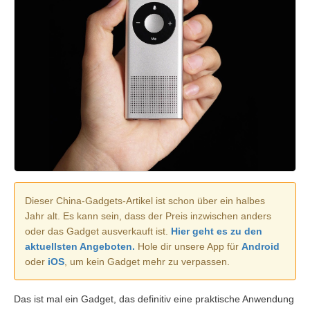
Dieser China-Gadgets-Artikel ist schon über ein halbes
Jahr alt. Es kann sein, dass der Preis inzwischen anders
oder das Gadget ausverkauft ist.
Hier geht es zu den
aktuellsten Angeboten.
Hole dir unsere App für
Android
oder
iOS
, um kein Gadget mehr zu verpassen.
Das ist mal ein Gadget, das definitiv eine praktische Anwendung