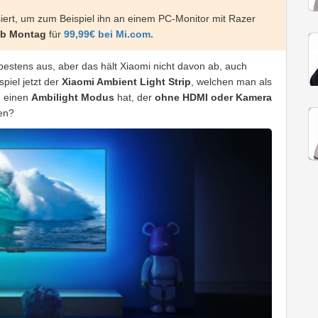
siert, um zum Beispiel ihn an einem PC-Monitor mit Razer
ab Montag
für
99,99€ bei Mi.com.
bestens aus, aber das hält Xiaomi nicht davon ab, auch
piel jetzt der
Xiaomi Ambient Light Strip
, welchen man als
h einen
Ambilight Modus
hat, der
ohne HDMI oder Kamera
ken?