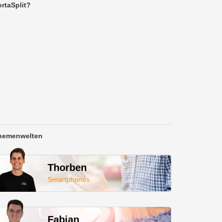
rtaSplit?
hemenwelten
Thorben
Smartphones
Fabian