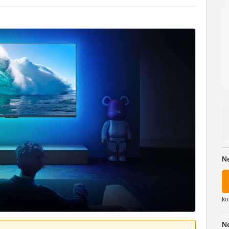
N
ko
N